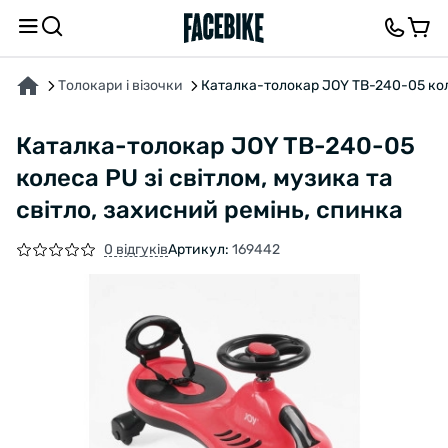
ПРО ТОВАР
ХАРАКТЕРИСТИКИ
ВІДГУКИ ТА ЗАПИТАННЯ
Толокари і візочки
Каталка-толокар JOY TB-240-05 коле
Каталка-толокар JOY TB-240-05
колеса PU зі світлом, музика та
світло, захисний ремінь, спинка
0 відгуків
Артикул:
169442