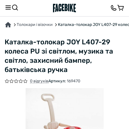
ПРО ТОВАР
ХАРАКТЕРИСТИКИ
ВІДГУКИ ТА ЗАПИТАННЯ
Толокари і візочки
Каталка-толокар JOY L407-29 колеса
Каталка-толокар JOY L407-29
колеса PU зі світлом, музика та
світло, захисний бампер,
батьківська ручка
0 відгуків
Артикул:
169470