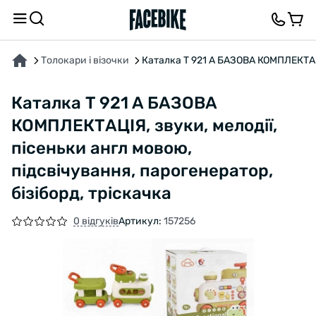
ПРО ТОВАР
ХАРАКТЕРИСТИКИ
ВІДГУКИ ТА ЗАПИТАННЯ
Толокари і візочки
Каталка T 921 A БАЗОВА КОМПЛЕКТАЦІЯ
Каталка T 921 A БАЗОВА
КОМПЛЕКТАЦІЯ, звуки, мелодії,
пісеньки англ мовою,
підсвічування, парогенератор,
бізіборд, тріскачка
0 відгуків
Артикул:
157256