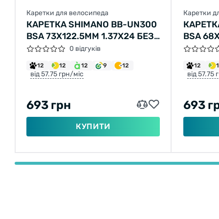
Каретки для велосипеда
Каретки д
КАРЕТКА SHIMANO BB-UN300
КАРЕТК
BSA 73X122.5ММ 1.37X24 БЕЗ
BSA 68X
БОЛТІВ
БОЛТІВ
0 відгуків
12
12
12
9
12
12
від 57.75 грн/міс
від 57.75 
693 грн
693 г
КУПИТИ