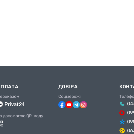
ОПЛАТА
ДОВІРА
КОНТ
ереказом
Соцмережі
Телеф
04
09
а допомогою QR-коду
09
06