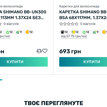
ля велосипеда
Каретки для велосипеда
А SHIMANO BB-UN300
КАРЕТКА SHIMANO B
113ММ 1.37Х24 БЕЗ
BSA 68X117ММ, 1.37Х2
БОЛТІВ
0 відгуків
0 відгуків
12
12
9
12
12
12
12
9
грн/міс
від 57.75 грн/міс
рн
693 грн
КУПИТИ
КУПИТИ
ТВОЄ ПЕРЕГЛЯНУТЕ