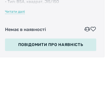
• Тип: BSA, квадрат, JIS/ISO
• Корпус: ?68мм
Читати далі
• Длина: 131мм
• Защита от коррозии
• Подшипник: 2RS (двойное уплотнение)
Немає в наявності
• Срок годности: 35000км
ПОВІДОМИТИ
ПРО НАЯВНІСТЬ