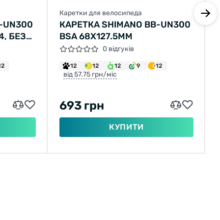
Каретки для велосипеда
B-UN300
КАРЕТКА SHIMANO BB-UN300
4, БЕЗ
BSA 68X127.5ММ
0 відгуків
12
12
12
12
9
12
від 57.75 грн/міс
693 грн
КУПИТИ