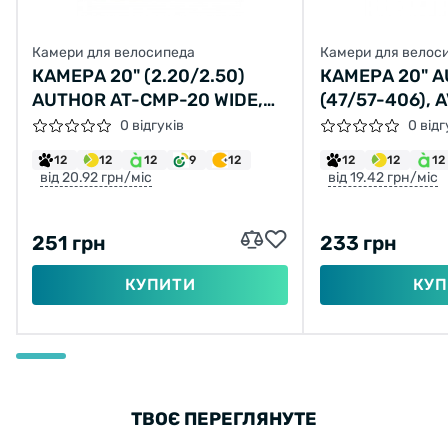
Камери для велосипеда
Камери для велос
КАМЕРА 20" (2.20/2.50)
КАМЕРА 20" A
AUTHOR AT-CMP-20 WIDE,
(47/57-406), 
AV32
0 відгуків
0 відг
12
12
12
9
12
12
12
12
від 20.92 грн/міс
від 19.42 грн/міс
251 грн
233 грн
КУПИТИ
КУП
ТВОЄ ПЕРЕГЛЯНУТЕ