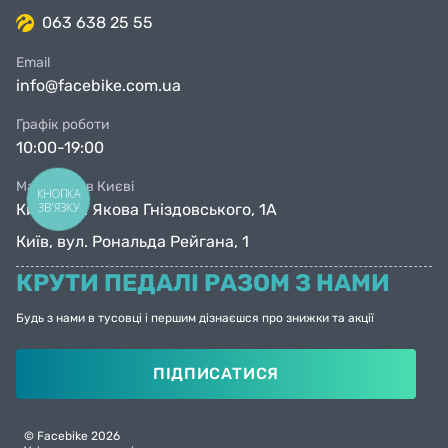
063 638 25 55
Email
info@facebike.com.ua
Графік роботи
10:00-19:00
Магазини в Києві
КНОПКА
ЗВ'ЯЗКУ
Київ, вул. Якова Гніздовського, 1А
Київ, вул. Рональда Рейгана, 1
КРУТИ ПЕДАЛІ РАЗОМ З НАМИ
Будь з нами в тусовці і першим дізнаєшся про знижки та акції
ПІДПИСАТИСЯ
© Facebike 2026