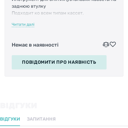
заднюю втулку
Подходит ко всем типам кассет.
Изготовлен из стали.
Читати далі
Рукоятка эргономичная, обрезиненная.
Полупрофессиональный инструмент.
Немає в наявності
Подойдёт как для веломастерской, так и для
домашнего использования.
ПОВІДОМИТИ
ПРО НАЯВНІСТЬ
ВІДГУКИ
ВІДГУКИ
ЗАПИТАННЯ