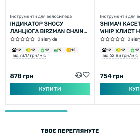
Інструменти для велосипеда
Інструменти для 
ІНДИКАТОР ЗНОСУ
ЗНІМАЧ КАСЕ
ЛАНЦЮГА BIRZMAN CHAIN
WHIP ХЛИСТ Н
WEAR INDICATOR II
0 відгуків
0 відг
12
12
12
9
12
12
12
12
від 73.17 грн/міс
від 62.83 грн/міс
878 грн
754 грн
КУПИТИ
КУП
ТВОЄ ПЕРЕГЛЯНУТЕ