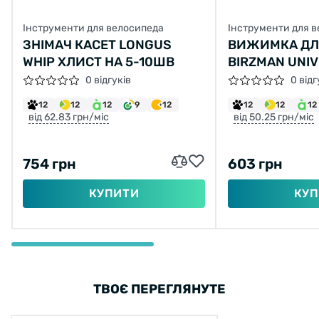
Інструменти для велосипеда
Інструменти для 
ЗНІМАЧ КАСЕТ LONGUS
ВИЖИМКА ДЛ
WHIP ХЛИСТ НА 5-10ШВ
BIRZMAN UNI
PULLER
0 відгуків
0 відг
12
12
12
9
12
12
12
12
від 62.83 грн/міс
від 50.25 грн/міс
754 грн
603 грн
КУПИТИ
КУП
ТВОЄ ПЕРЕГЛЯНУТЕ