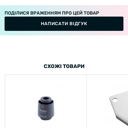
Инструкции по применению:
ПОДІЛИСЯ ВРАЖЕННЯМ ПРО ЦЕЙ ТОВАР
НАПИСАТИ ВІДГУК
Ослабьте болты крепления калипера;
Установите проставку на ротор между
СХОЖІ ТОВАРИ
колодками дискового тормоза;
Зажмите ручку тормоза и затяните болты;
Отпустите ручку, поверните ротор и чтобы
снять проставку.
Внимание: