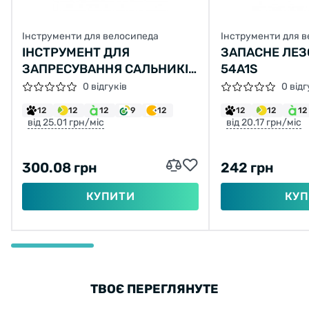
Максимальная толщина ротора, на которую
Інструменти для велосипеда
Інструменти для 
рассчитан Birzman Clam, составляет 2.3 мм.
ІНСТРУМЕНТ ДЛЯ
ЗАПАСНЕ ЛЕЗО
ЗАПРЕСУВАННЯ САЛЬНИКІВ
54A1S
ВИЛКИ 32/34/35/36MM
0 відгуків
0 відг
RISK RL220
12
12
12
9
12
12
12
12
від 25.01 грн/міс
від 20.17 грн/міс
300.08 грн
242 грн
КУПИТИ
КУП
ТВОЄ ПЕРЕГЛЯНУТЕ