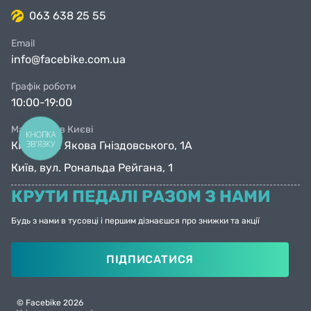
063 638 25 55
Email
info@facebike.com.ua
Графік роботи
10:00-19:00
Магазини в Києві
КНОПКА
ЗВ'ЯЗКУ
Київ, вул. Якова Гніздовського, 1А
Київ, вул. Рональда Рейгана, 1
КРУТИ ПЕДАЛІ РАЗОМ З НАМИ
Будь з нами в тусовці і першим дізнаєшся про знижки та акції
ПІДПИСАТИСЯ
© Facebike 2026