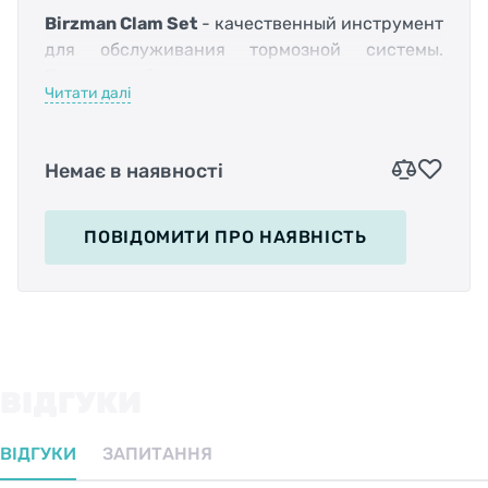
Birzman Clam Set
- качественный инструмент
для обслуживания тормозной системы.
Призван обеспечить равное пространство
Читати далі
между ротором и колодкой с обеих сторон во
время регулировки калипера. В результате
устройство поможет избавиться от
Немає в наявності
подтираний и сторонних звуков тормоза.
ПОВІДОМИТИ
ПРО НАЯВНІСТЬ
Проставка выполнена из нержавеющей стали,
благодаря чему она устойчива к коррозии и
имеет долгий срок службы. Кроме этого,
характеристики металла позволили сделать
изделие тоньше и без потери прочности.
ВІДГУКИ
ВІДГУКИ
ЗАПИТАННЯ