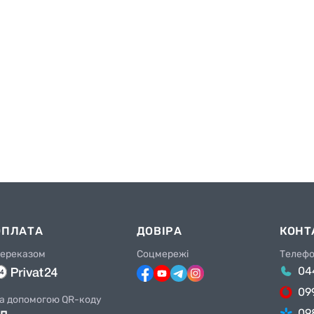
ОПЛАТА
ДОВІРА
КОНТ
ереказом
Соцмережі
Телеф
04
09
а допомогою QR-коду
09