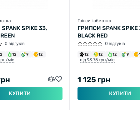
бмотка
Гріпси і обмотка
SPANK SPIKE 33,
ГРИПСИ SPANK SPIKE 
GREEN
BLACK RED
0 відгуків
0 відгуків
12
12
9
12
12
12
12
9
 грн/міс
від 93.75 грн/міс
грн
1 125 грн
КУПИТИ
КУПИТИ