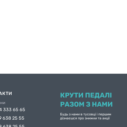
АКТИ
КРУТИ ПЕДАЛІ
они
РАЗОМ З НАМИ
4 333 65 65
Будь з нами в тусовці і першим
9 638 25 55
дізнаєшся про знижки та акції
8 638 25 55