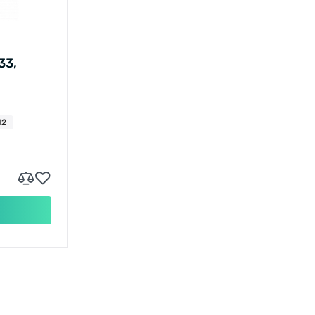
33,
12