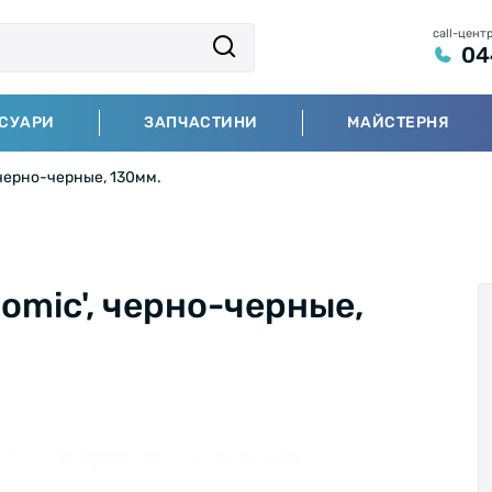
call-цент
04
СУАРИ
ЗАПЧАСТИНИ
МАЙСТЕРНЯ
 черно-черные, 130мм.
omic', черно-черные,