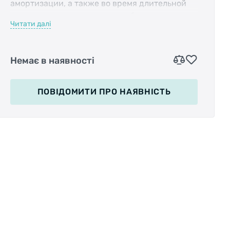
амортизации, а также во время длительной
поездки руки велосипедиста будут лежать в
Читати далі
естественном положении на руле, меньше
уставая.
Немає в наявності
ПОВІДОМИТИ
ПРО НАЯВНІСТЬ