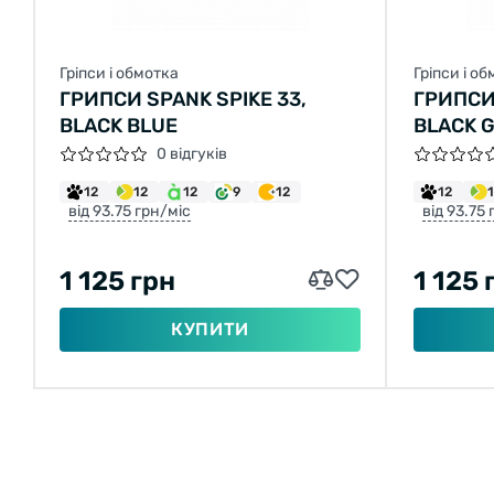
Гріпси і обмотка
Гріпси і о
ГРИПСИ SPANK SPIKE 33,
ГРИПСИ 
BLACK BLUE
BLACK 
0 відгуків
12
12
12
9
12
12
від 93.75 грн/міс
від 93.75
1 125 грн
1 125 
КУПИТИ