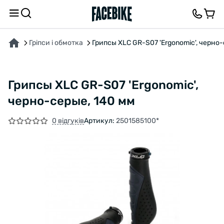
ПРО ТОВАР
ХАРАКТЕРИСТИКИ
ВІДГУКИ ТА ЗАПИТАННЯ
Гріпси і обмотка
Грипсы XLC GR-S07 'Ergonomic', черно
Грипсы XLC GR-S07 'Ergonomic',
черно-серые, 140 мм
0 відгуків
Артикул:
2501585100*