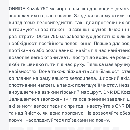
ONRIDE Kozak 750 мл чорна пляшка для води - ідеал
зволоженим під час поїздок. Завдяки своєму стильно
випадкових велосипедистів, так і для професійних сп
витримують навантаження зовнішніх умов. Її чорний
разі втрати. Об'єм 750 мл забезпечує достатню кількі
необхідності постійного поповнення. Пляшка для вод
протіканню або розливанню, навіть під час найінтен
дозволяє легко отримувати доступ до води, не розк
любить швидко пити під час руху. Пляшка має зручну 
нерівностях. Вона також підходить для більшості ст
кріплення на раму вашого велосипеда. Широкий вхі
спортивним напоєм, а також полегшує її чистку. Неза
вирушаєте на важкий гірський маршрут, ONRIDE Koza
Залишайтеся зволоженими та освіженими завдяки ць
які вимоги велосипедних пригод. Інвестуйте в ONRI
та надійністю, які вона пропонує. Не дозволяйте об
поруч і насолоджуйтеся поїздками на повну.