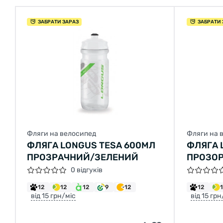
ЗАБРАТИ ЗАРАЗ
ЗАБРАТИ 
Фляги на велосипед
Фляги на 
ФЛЯГА LONGUS TESA 600МЛ
ФЛЯГА 
ПРОЗРАЧНИЙ/ЗЕЛЕНИЙ
ПРОЗОР
0 відгуків
12
12
12
9
12
12
від 15 грн/міс
від 15 грн