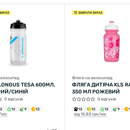
ЗАРАЗ
ЗАБРАТИ ЗАРАЗ
велосипед
Фляги на велосипед
LONGUS TESA 600МЛ,
ФЛЯГА ДИТЯЧА KLS R
ИЙ/СИНІЙ
350 МЛ РОЖЕВИЙ
0 відгуків
0 відгуків
12
12
9
12
12
12
12
9
/міс
від 15.83 грн/міс