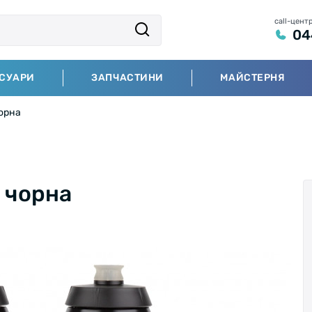
call-цент
04
СУАРИ
ЗАПЧАСТИНИ
МАЙСТЕРНЯ
чорна
л чорна