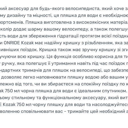
ьний аксесуар для будь-якого велосипедиста, який хоче 
му дизайну та міцності, ця пляшка для води є необхідно
ортсменів. Пляшка виготовлена з високоякісних матеріал
 колір додає шарму вашому велосипеду, а також полегшу
сть води для збереження гідратації протягом всієї поїздк
и ONRIDE Kozak має надійну кришку з різьбленням, яка з
сивніших поїздок. Кришка також має зручну кришку зі зг
ручуючи всю кришку. Ця функція особливо корисна для ти
ручку, яка полегшує її утримання навіть під час поїздок 
андартних тримачів для пляшок на велосипеді, що забезп
д дозволяє легко наповнювати пляшку водою або вашим
лежно від того, чи ви збираєтеся на спокійну поїздку по 
k 750 мл чорна пляшка для води є ідеальним спутником.
ому стильному та функціональному аксесуару, який ви
DE Kozak 750 мл чорну пляшку для води та насолоджуйтес
езволенню сповільнювати вас - тримайте цей необхідний