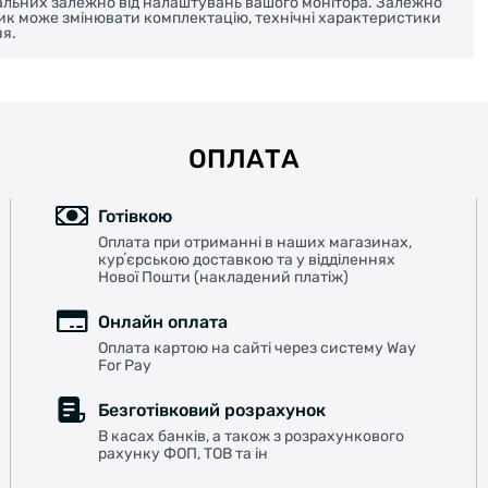
реальних залежно від налаштувань вашого монітора. Залежно
ник може змінювати комплектацію, технічні характеристики
я.
ОПЛАТА
Готівкою
Оплата при отриманні в наших магазинах,
курʼєрською доставкою та у відділеннях
Нової Пошти (накладений платіж)
Онлайн оплата
Оплата картою на сайті через систему Way
For Pay
Безготівковий розрахунок
В касах банків, а також з розрахункового
рахунку ФОП, ТОВ та ін