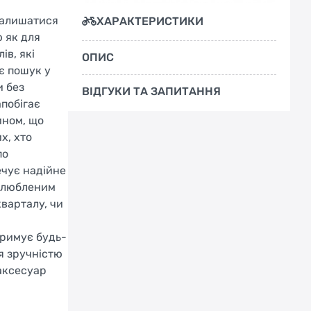
залишатися
ХАРАКТЕРИСТИКИ
ю як для
ів, які
ОПИС
є пошук у
и без
ВІДГУКИ ТА ЗАПИТАННЯ
апобігає
ином, що
х, хто
по
ечує надійне
 улюбленим
кварталу, чи
тримує будь-
я зручністю
 аксесуар