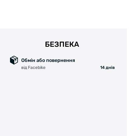
бісфенол
• Дозволено мити в посудомийній машині.
Попередження:
БЕЗПЕКА
• Максимальна тепература рідини 70°C (F.D.A.
cert)
Обмін або повернення
від Facebike
14 днів
• Перед першим використанням сполосніть
теплою водою.