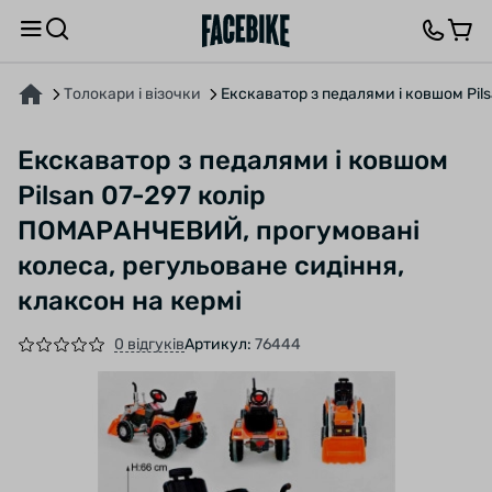
ПРО ТОВАР
ХАРАКТЕРИСТИКИ
ВІДГУКИ ТА ЗАПИТАННЯ
Толокари і візочки
Екскаватор з педалями і ковшом Pil
Екскаватор з педалями і ковшом
Pilsan 07-297 колір
ПОМАРАНЧЕВИЙ, прогумовані
колеса, регульоване сидіння,
клаксон на кермі
0 відгуків
Артикул:
76444