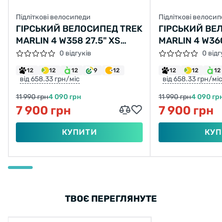
Підліткові велосипеди
Підліткові велоси
ГІРСЬКИЙ ВЕЛОСИПЕД TREK
ГІРСЬКИЙ ВЕ
MARLIN 4 W358 27.5" XS
MARLIN 4 W360
ЧОРНИЙ З ЧЕРВОНИМ Б/В
ЧОРНИЙ З ЧЕ
0 відгуків
0 відг
12
12
12
9
12
12
12
12
від 658.33 грн/міс
від 658.33 грн/мі
11 990 грн
4 090 грн
11 990 грн
4 090 гр
7 900 грн
7 900 грн
КУПИТИ
КУП
ТВОЄ ПЕРЕГЛЯНУТЕ