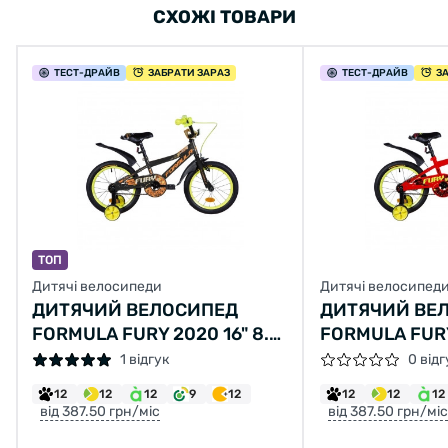
СХОЖІ ТОВАРИ
ТЕСТ
-ДРАЙВ
ЗАБРАТИ ЗАРАЗ
ТЕСТ
-ДРАЙВ
З
ТОП
Дитячі велосипеди
Дитячі велосипед
ДИТЯЧИЙ ВЕЛОСИПЕД
ДИТЯЧИЙ ВЕ
FORMULA FURY 2020 16" 8.5"
FORMULA FURY 
ЧОРНИЙ З ЖОВТИМ
ПОМАРАНЧЕВ
1 відгук
0 відг
12
12
12
9
12
12
12
12
від 387.50 грн/міс
від 387.50 грн/міс