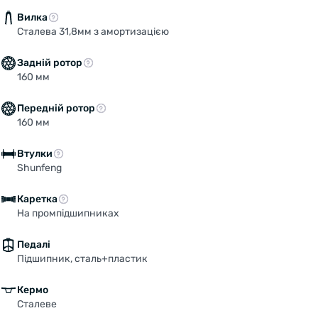
Вилка
Сталева 31,8мм з амортизацією
Задній ротор
160 мм
Передній ротор
160 мм
Втулки
Shunfeng
Каретка
На промпідшипниках
Педалі
Підшипник, сталь+пластик
Кермо
Сталеве