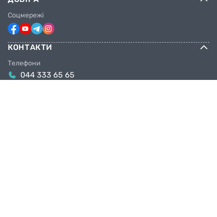
Соцмережі
КОНТАКТИ
Телефони
044 333 65 65
099 638 25 55
098 638 25 55
063 638 25 55
Email
info@facebike.com.ua
Графік роботи
10:00-19:00
Магазини в Києві
Київ, вул. Якова Гніздовського, 1А