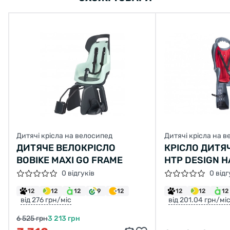
Дитячі крісла на велосипед
Дитячі крісла на 
ДИТЯЧЕ ВЕЛОКРІСЛО
КРІСЛО ДИТЯЧ
BOBIKE MAXI GO FRAME
HTP DESIGN 
ТЕМНО-СІРИ
0 відгуків
0 відг
12
12
12
9
12
12
12
12
від 276 грн/міс
від 201.04 грн/мі
6 525 грн
3 213 грн