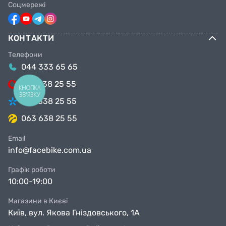
Соцмережі
КОНТАКТИ
Телефони
044 333 65 65
099 638 25 55
КНОПКА
ЗВ'ЯЗКУ
098 638 25 55
063 638 25 55
Email
info@facebike.com.ua
Графік роботи
10:00-19:00
Магазини в Києві
Київ, вул. Якова Гніздовського, 1А