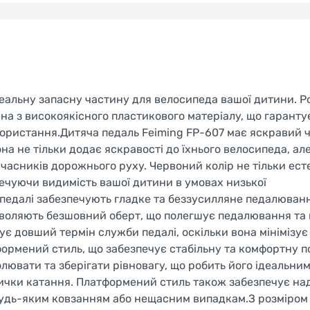
деальну запасну частину для велосипеда вашої дитини. Р
Welcome!
на з високоякісного пластикового матеріалу, що гаранту
Do you want to switch to the Dutch version of the site or
користання.Дитяча педаль Feiming FP-607 має яскравий 
stay on the Ukrainian version?
на не тільки додає яскравості до їхнього велосипеда, ал
учасників дорожнього руху. Червоний колір не тільки ес
SWITCH TO FACEBIKE.NL
печуючи видимість вашої дитини в умовах низької
 педалі забезпечують гладке та беззусилляне педалюван
STAY ON FACEBIKE.UA
зволяють безшовний оберт, що полегшує педалювання та
ує довший термін служби педалі, оскільки вона мінімізує
ормений стиль, що забезпечує стабільну та комфортну 
лювати та зберігати рівновагу, що робить його ідеальни
вички катання. Платформений стиль також забезпечує на
 будь-яким ковзанням або нещасним випадкам.З розміром