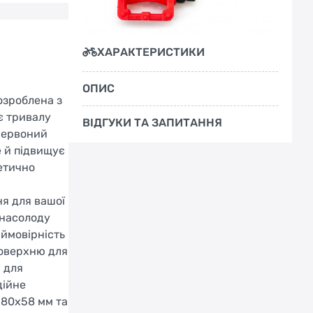
ХАРАКТЕРИСТИКИ
ОПИС
озроблена з
є тривалу
ВІДГУКИ ТА ЗАПИТАННЯ
червоний
е й підвищує
тетично
ня для вашої
 насолоду
 ймовірність
поверхню для
м для
дійне
 80x58 мм та