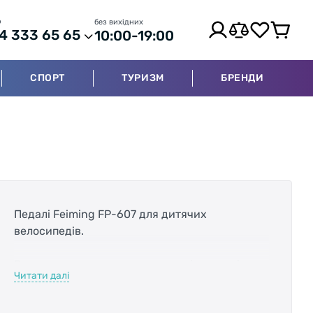
р
без вихідних
4 333 65 65
10:00-19:00
СПОРТ
ТУРИЗМ
БРЕНДИ
Педалі Feiming FP-607 для дитячих
велосипедів.
Рекомендуються для велосипедів з розміром
Читати далі
коліс 16 " - 20 " (для дітей від 4-х до 8и років).