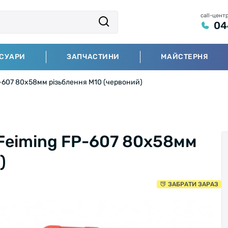
call-цент
04
СУАРИ
ЗАПЧАСТИНИ
МАЙСТЕРНЯ
P-607 80х58мм різьблення М10 (червоний)
 Feiming FP-607 80х58мм
)
ЗАБРАТИ ЗАРАЗ