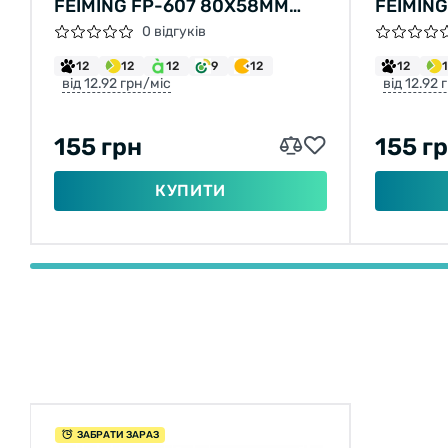
FEIMING FP-607 80Х58ММ
FEIMIN
РІЗЬБЛЕННЯ М10 (БІЛИЙ)
РІЗЬБЛ
0 відгуків
12
12
12
9
12
12
від 12.92 грн/міс
від 12.92 
155 грн
155 г
КУПИТИ
ЗАБРАТИ ЗАРАЗ