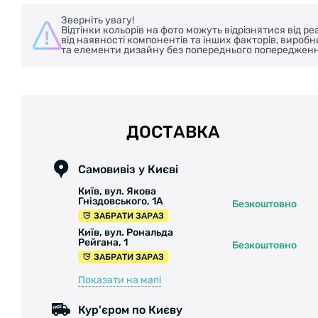
Зверніть увагу!
Відтінки кольорів на фото можуть відрізнятися від 
від наявності компонентів та інших факторів, вироб
та елементи дизайну без попереднього попередженн
ДОСТАВКА
Самовивіз у Києві
Київ, вул. Якова
Гніздовського, 1А
Безкоштовно
ЗАБРАТИ ЗАРАЗ
Київ, вул. Рональда
Рейгана, 1
Безкоштовно
ЗАБРАТИ ЗАРАЗ
Показати на мапі
Кур'єром по Києву