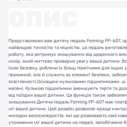
ОПИС
Представляємо вам дитячу педаль Feiming FP-607, і
найвищою точністю та міцністю, ця педаль виготовле
роботу, яка витримує зношування від щоденного ви
колір, який миттєво приверне увагу вашої дитини. Во
їхню безпеку, роблячи їх більш помітними для інших 
приємний, але й служить як елемент безпеки, забез
освітленості.Оснащені кульковими підшипниками, ці
малечі. Кулькові підшипники зменшують тертя та до
від поїздки вашої дитини. Ця функція також забезпеч
зношування.Дитяча педаль Feiming FP-607 має платф
ніг вашої дитини. Цей дизайн дозволяє краще контро
молодих велосипедистів, які ще розвивають свої на
утримання ніг вашої дитини на педалі, запобігаючи