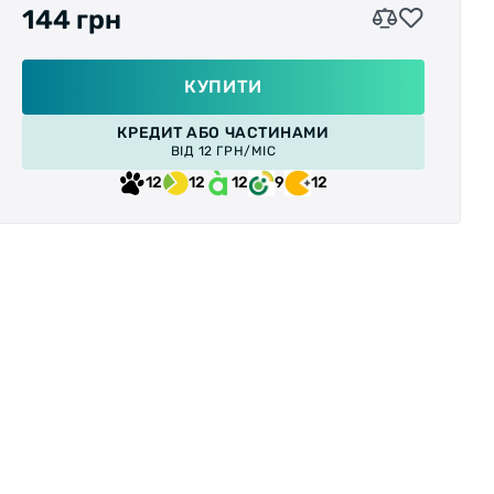
Литий пластиковий корпус і сталева вісь.
144 грн
Розмір платформи:
80х58мм
КУПИТИ
Різьблення:
М9 (стандарт для дитячих
КРЕДИТ АБО ЧАСТИНАМИ
велосипедів)
ВІД 12 ГРН/МІС
12
12
12
9
12