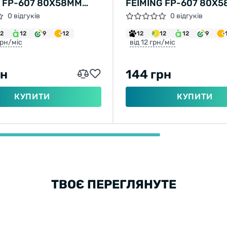
G FP-607 80Х58ММ
FEIMING FP-607 80Х
ЕННЯ М10 (РОЖЕВИЙ)
РІЗЬБЛЕННЯ М10
0 відгуків
0 відгуків
(САЛАТОВИЙ)
12
12
9
12
12
12
12
9
грн/міс
від 12 грн/міс
рн
144 грн
КУПИТИ
КУПИТИ
ТВОЄ ПЕРЕГЛЯНУТЕ