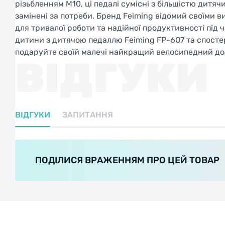
різьбленням М10, ці педалі сумісні з більшістю дитяч
замінені за потреби. Бренд Feiming відомий своїми в
для тривалої роботи та надійної продуктивності під
дитини з дитячою педаллю Feiming FP-607 та спостері
подаруйте своїй малечі найкращий велосипедний до
ВІДГУКИ
ВІДГУКИ
ЗАПИТАННЯ
ПОДІЛИСЯ ВРАЖЕННЯМ ПРО ЦЕЙ ТОВАР