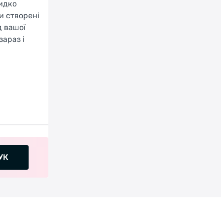
видко
и створені
д вашої
зараз і
УК