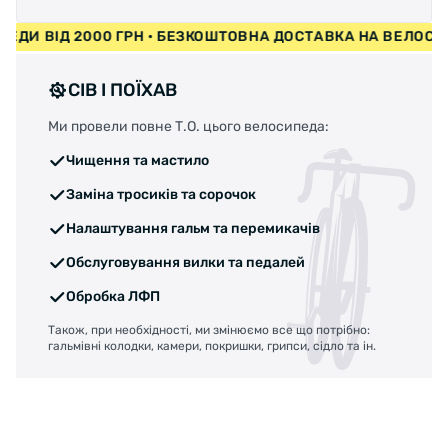
ИПЕДИ ВІД 2000 ГРН • БЕЗКОШТОВНА ДОСТАВКА НА ВЕЛО
СІВ І ПОЇХАВ
Ми провели повне Т.О. цього велосипеда:
Чищення та мастило
Заміна тросиків та сорочок
Налаштування гальм та перемикачів
Обслуговування вилки та педалей
Обробка ЛФП
Також, при необхідності, ми змінюємо все що потрібно:
гальмівні колодки, камери, покришки, грипси, сідло та ін.