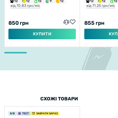
12
12
12
9
12
12
12
12
від 70.83 грн/міс
від 71.25 грн/міс
850 грн
855 грн
КУПИТИ
КУП
СХОЖІ ТОВАРИ
Б/В
ТЕСТ
ЗАБРАТИ ЗАРАЗ