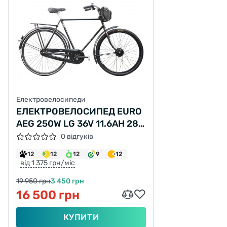
Електровелосипеди
ЕЛЕКТРОВЕЛОСИПЕД EURO
AEG 250W LG 36V 11.6AH 28"
XL ЧОРНИЙ Б/В
0 відгуків
12
12
12
9
12
від 1 375 грн/міс
19 950 грн
3 450 грн
16 500 грн
КУПИТИ