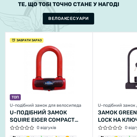
ТЕ, ЩО ТОБІ ТОЧНО СТАНЕ У НАГОДІ
ВЕЛОАКСЕСУАРИ
ЗАБРАТИ ЗАРАЗ
ТОП
U-подібний замок для велосипеда
U-подібний замок
U-ПОДІБНИЙ ЗАМОК
ЗАМОК GREEN
SQUIRE EIGER COMPACT
LOCK НА КЛЮЧ
ЧЕРВОНИЙ
115X230 ЧОР
0 відгуків
0 відг