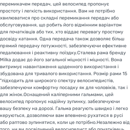
перемикачем передач, цей велосипед пропонує
простоту і легкість використання. Вам не потрібно
хвилюватися про складні перемикання передач або
обслуговування, що робить його відмінним варіантом
для початківців або тих, хто віддає перевагу простому
досвіду катання. Одна передача також дозволяє більш
прямий передачу потужності, забезпечуючи ефективне
педалювання і реактивну поїздку.Сталева рама бренду
Milka додає до його загальної міцності і міцності. Вона
витримує навантаження щоденного використання і
збудована для тривалого використання. Розмір рами 15
"підходить для широкого спектру велосипедистів,
забезпечуючи комфортну посадку як для чоловіків, так і
для жінок.Оснащений каліперними гальмами, цей
велосипед пропонує надійну зупинку, забезпечуючи
вашу безпеку на дорозі. Гальма реагують швидко і легко
керуються, дозволяючи вам впевнено рухатися в русі
або раптово зупинятися, коли це потрібно.Незалежно від
того, чи ви досвідчений велосипедист або початківець,