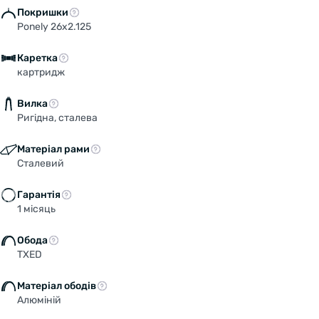
Покришки
Ponely 26x2.125
Каретка
картридж
Вилка
Ригідна, сталева
Матеріал рами
Сталевий
Гарантія
1 місяць
Обода
TXED
Матеріал ободів
Алюміній