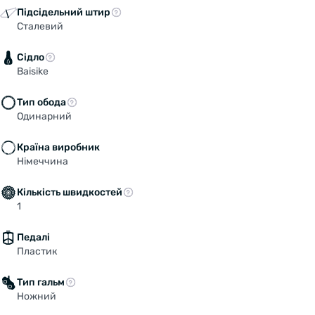
Підсідельний штир
Сталевий
Сідло
Baisike
Тип обода
Одинарний
Країна виробник
Німеччина
Кількість швидкостей
1
Педалі
Пластик
Тип гальм
Ножний