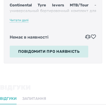
Continental Tyre levers MTB/Tour
-
универсальный бортировочный комплект для
демонтажа покрышки с обода, подходит для
Читати далі
любых велосипедных колес.
Немає в наявності
Continental Tyre levers Race - Это
бортировочный комплект, созданный для
ПОВІДОМИТИ
ПРО НАЯВНІСТЬ
максимально быстрого, и эффективного
процесса демонтажа покрышки с обода.
Версия Race активно применяется
ВІДГУКИ
профессиональными спортсменами, для
увеличения скорости бортировки.
ВІДГУКИ
ЗАПИТАННЯ