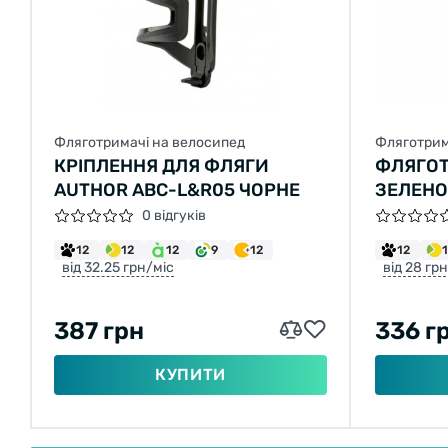
Фляготримачі на велосипед
Фляготрим
КРІПЛЕННЯ ДЛЯ ФЛЯГИ
ФЛЯГОТ
AUTHOR ABC-L&R05 ЧОРНЕ
ЗЕЛЕНО
0 відгуків
12
12
12
9
12
12
від 32.25 грн/міс
від 28 гр
387 грн
336 г
КУПИТИ