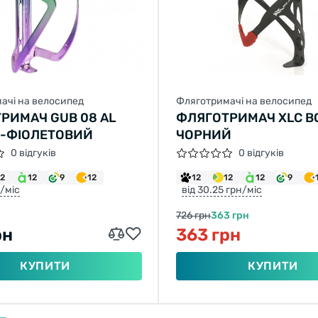
ачі на велосипед
Фляготримачі на велосипед
РИМАЧ GUB 08 AL
ФЛЯГОТРИМАЧ XLC BC
-ФІОЛЕТОВИЙ
ЧОРНИЙ
0 відгуків
0 відгуків
12
12
9
12
12
12
12
9
н/міс
від 30.25 грн/міс
726 грн
363 грн
рн
363 грн
КУПИТИ
КУПИТИ