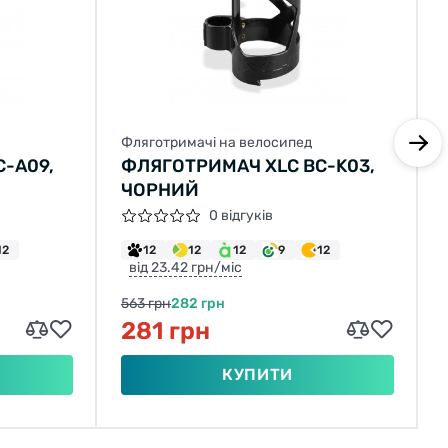
Фляготримачі на велосипед
-A09,
ФЛЯГОТРИМАЧ XLC BC-K03,
ЧОРНИЙ
0 відгуків
12
12
12
12
9
12
від 23.42 грн/міс
563 грн
282 грн
281 грн
КУПИТИ