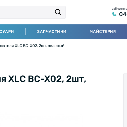
call-цент
04
СУАРИ
ЗАПЧАСТИНИ
МАЙСТЕРНЯ
жателя XLC BC-X02, 2шт, зеленый
я XLC BC-X02, 2шт,