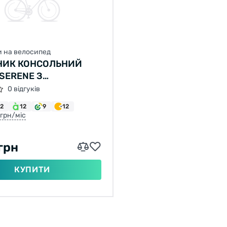
 на велосипед
НИК КОНСОЛЬНИЙ
 SERENE З
ННЯМ ПІД 4 БОЛТИ ТА
0 відгуків
ИМ ЗАХИСТОМ
12
12
9
12
 грн/міс
грн
КУПИТИ