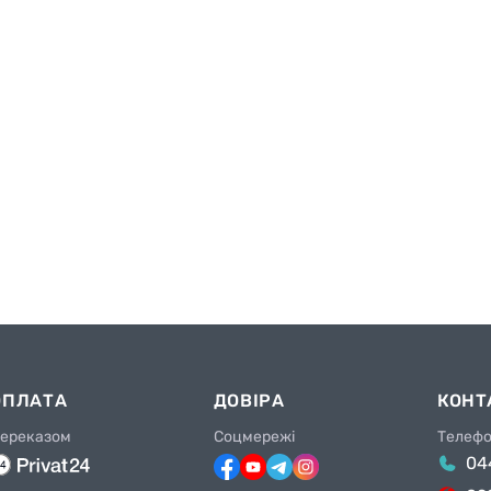
ОПЛАТА
ДОВІРА
КОНТ
ереказом
Соцмережі
Телеф
04