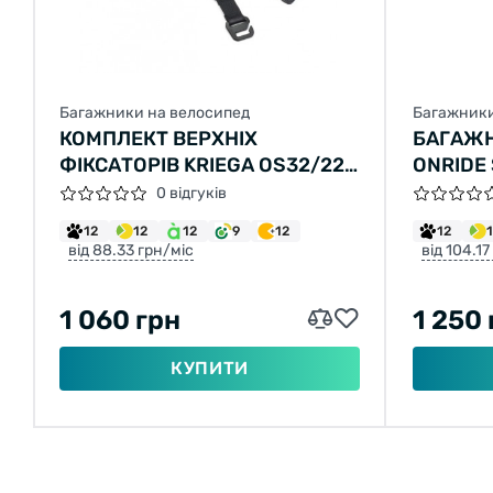
Багажники на велосипед
Багажники
КОМПЛЕКТ ВЕРХНІХ
БАГАЖ
ФІКСАТОРІВ KRIEGA OS32/22
ONRIDE
(ПАРА)
КРІПЛЕ
0 відгуків
БОКОВ
12
12
12
9
12
12
від 88.33 грн/міс
від 104.17
1 060 грн
1 250 
КУПИТИ