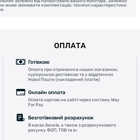
реальних залежно від налаштувань вашого монітора. Залежно
ник може змінювати комплектацію, технічні характеристики
я.
ОПЛАТА
Готівкою
Оплата при отриманні в наших магазинах,
курʼєрською доставкою та у відділеннях
Нової Пошти (накладений платіж)
Онлайн оплата
Оплата картою на сайті через систему Way
For Pay
Безготівковий розрахунок
В касах банків, а також з розрахункового
рахунку ФОП, ТОВ та ін