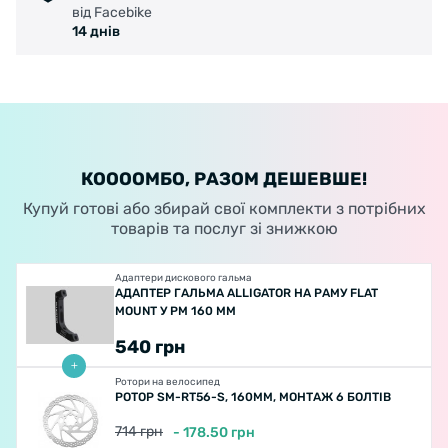
від Facebike
14 днів
КООООМБО, РАЗОМ ДЕШЕВШЕ!
Купуй готові або збирай свої комплекти з потрібних
товарів та послуг зі знижкою
Адаптери дискового гальма
АДАПТЕР ГАЛЬМА ALLIGATOR НА РАМУ FLAT
MOUNT У PM 160 ММ
540
грн
Ротори на велосипед
РОТОР SM-RT56-S, 160ММ, МОНТАЖ 6 БОЛТІВ
714
грн
-
178.50
грн