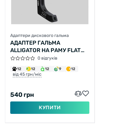
Адаптери дискового гальма
АДАПТЕР ГАЛЬМА
ALLIGATOR НА РАМУ FLAT
MOUNT У PM 160 ММ
0 відгуків
12
12
12
9
12
від 45 грн/міс
540 грн
КУПИТИ