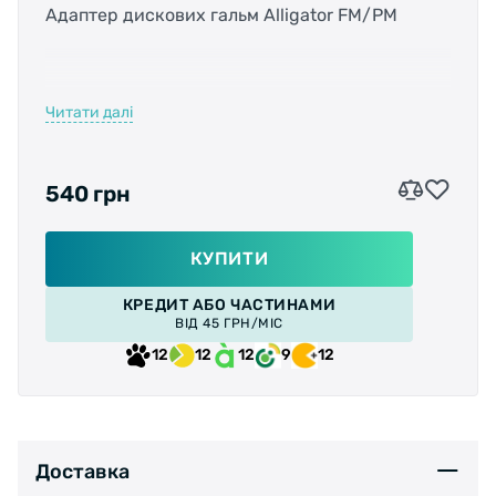
Адаптер дискових гальм Alligator FM/PM
Читати далі
Адаптер для конвертації кріплення дискових
гальм з стандарту FM (Flat Mount) в стандарт
PM (Post Mount).
540 грн
КУПИТИ
Характеристики:
КРЕДИТ АБО ЧАСТИНАМИ
ВІД 45 ГРН/МІС
Діаметр: 160мм (задній);
12
12
12
9
12
Розміщення: Рама;
Тип кріплення: з Flat Mount на Post Mount
(FM/PM);
Доставка