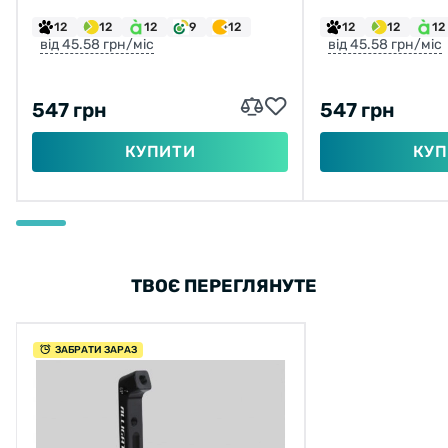
140ММ, БОЛТ 25ММ,
160ММ, FLAT
12
12
12
9
12
12
12
12
FLATMOUNT
від 45.58 грн/міс
від 45.58 грн/міс
547 грн
547 грн
КУПИТИ
КУП
ТВОЄ ПЕРЕГЛЯНУТЕ
ЗАБРАТИ ЗАРАЗ