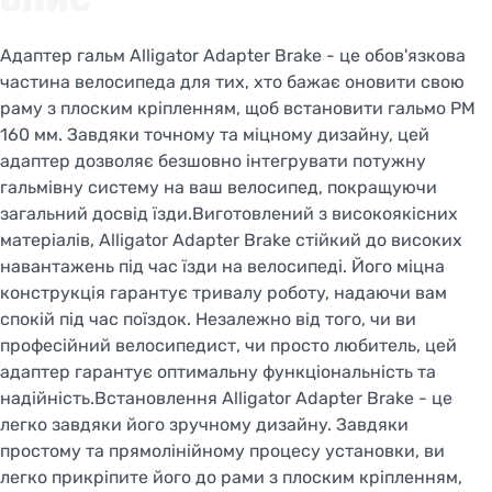
ОПИС
Адаптер гальм Alligator Adapter Brake - це обов'язкова
частина велосипеда для тих, хто бажає оновити свою
раму з плоским кріпленням, щоб встановити гальмо PM
160 мм. Завдяки точному та міцному дизайну, цей
адаптер дозволяє безшовно інтегрувати потужну
гальмівну систему на ваш велосипед, покращуючи
загальний досвід їзди.Виготовлений з високоякісних
матеріалів, Alligator Adapter Brake стійкий до високих
навантажень під час їзди на велосипеді. Його міцна
Welcome!
конструкція гарантує тривалу роботу, надаючи вам
спокій під час поїздок. Незалежно від того, чи ви
Do you want to switch to the Dutch version of the
site or stay on the Ukrainian version?
професійний велосипедист, чи просто любитель, цей
адаптер гарантує оптимальну функціональність та
надійність.Встановлення Alligator Adapter Brake - це
SWITCH TO FACEBIKE.NL
легко завдяки його зручному дизайну. Завдяки
простому та прямолінійному процесу установки, ви
STAY ON FACEBIKE.UA
легко прикріпите його до рами з плоским кріпленням,