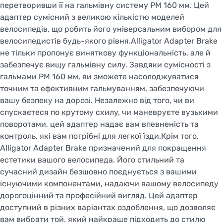
перетворивши її на гальмівну систему PM 160 мм. Цей
адаптер сумісний з великою кількістю моделей
велосипедів, що робить його універсальним вибором для
велосипедистів будь-якого рівня.Alligator Adapter Brake
не тільки пропонує виняткову функціональність, але й
забезпечує вищу гальмівну силу. Завдяки сумісності з
гальмами PM 160 мм, ви зможете насолоджуватися
точним та ефективним гальмуванням, забезпечуючи
вашу безпеку на дорозі. Незалежно від того, чи ви
спускаєтеся по крутому схилу, чи маневруєте вузькими
поворотами, цей адаптер надає вам впевненість та
контроль, які вам потрібні для легкої їзди.Крім того,
Alligator Adapter Brake призначений для покращення
естетики вашого велосипеда. Його стильний та
сучасний дизайн безшовно поєднується з вашими
існуючими компонентами, надаючи вашому велосипеду
дорогоцінний та професійний вигляд. Цей адаптер
доступний в різних варіантах оздоблення, що дозволяє
вам вибрати той, який найкраще підходить до стилю