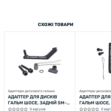
СХОЖІ ТОВАРИ
Адаптери дискового гальма
Адаптери дисково
АДАПТЕР ДЛЯ ДИСКІВ
АДАПТЕР ДЛЯ
ГАЛЬМ ШОСЕ, ЗАДНІЙ SM-
ГАЛЬМ ШОСЕ,
MA-R140PDH, РОТОРА
SM-MA-F160P
0 відгуків
0 відг