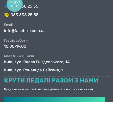
КНОПКА
098 638 25 55
ЗВ'ЯЗКУ
063 638 25 55
Email
info@facebike.com.ua
Графік роботи
10:00-19:00
Магазини в Києві
Київ, вул. Якова Гніздовського, 1А
Київ, вул. Рональда Рейгана, 1
КРУТИ ПЕДАЛІ РАЗОМ З НАМИ
Будь з нами в тусовці і першим дізнаєшся про знижки та акції
ПІДПИСАТИСЯ