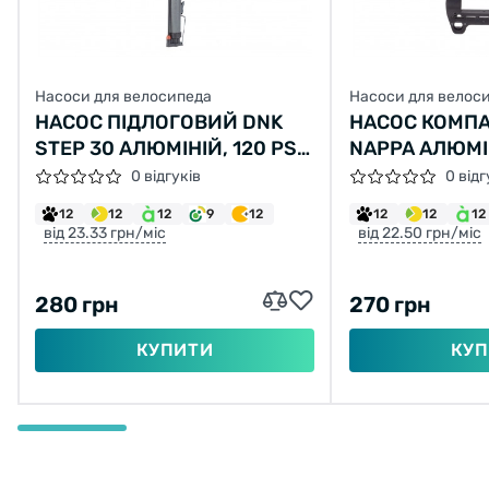
Насоси для велосипеда
Насоси для велос
НАСОС ПІДЛОГОВИЙ DNK
НАСОС КОМП
STEP 30 АЛЮМІНІЙ, 120 PSI,
NAPPA АЛЮМІ
FV/AV
PSI, FV/AV
0 відгуків
0 відг
12
12
12
9
12
12
12
12
від 23.33 грн/міс
від 22.50 грн/міс
280 грн
270 грн
КУПИТИ
КУП