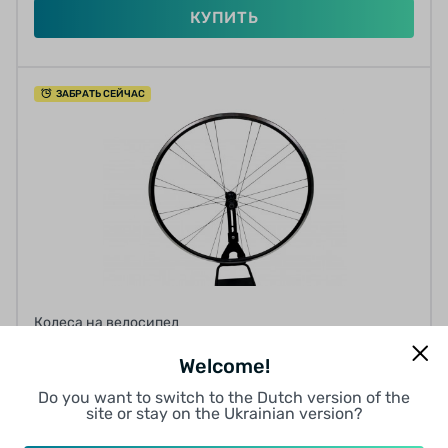
КУПИТЬ
ЗАБРАТЬ СЕЙЧАС
Колеса на велосипед
КОЛЕСО ПЕРЕДНЕЕ 28, ОБОД ALEXRIMS
Welcome!
COMP, 622X14 FV, ВТУЛКА MERIDA, V-
BRAKE ПОД ЭКСЦЕНТРИК 28 СПИЦ
0 отзывов
Do you want to switch to the Dutch version of the
site or stay on the Ukrainian version?
(НЕРЖАВЕЙКА) ЧЕРНЫЕ
от 91.25 грн/мес
12
12
12
9
12