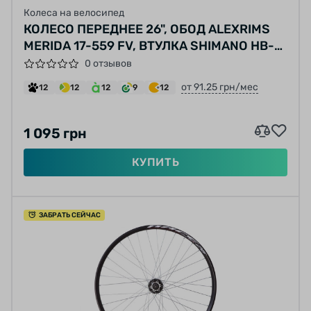
Колеса на велосипед
КОЛЕСО ПЕРЕДНЕЕ 26", ОБОД ALEXRIMS
MERIDA 17-559 FV, ВТУЛКА SHIMANO HB-
M435, ДИСКОВЫЙ ТОРМОЗ (CENTERLOCK)
0 отзывов
ЭКСЦЕНТРИК 32 СПИЦЫ (НЕРЖАВЕЙКА)
от 91.25 грн/мес
12
12
12
9
12
ЧЕРНЫЕ
1 095 грн
КУПИТЬ
ЗАБРАТЬ СЕЙЧАС