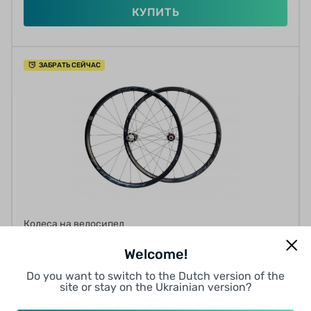
КУПИТЬ
ЗАБРАТЬ СЕЙЧАС
Колеса на велосипед
ВИЛСЕТ FULCRUM RAPID RR RED 500,
Welcome!
ДИСКОВЫЙ ТОРМОЗ, ПОД КАССЕТУ
0 отзывов
Do you want to switch to the Dutch version of the
site or stay on the Ukrainian version?
от 374.17 грн/мес
12
12
12
9
12