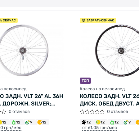
ТЬ СЕЙЧАС
ЗАБРАТЬ СЕЙЧАС
ТОП
на велосипед
Колеса на велосипед
 ЗАДН. VLT 26" AL 36H
КОЛЕСО ЗАДН. VLT 2
. ДОРОЖН. SILVER;
ДИСК. ОБЕД ДВУСТ. A
А ТОРМОЗНАЯ
ВТУЛКА ST SHUNFEN
0 отзывов
0 отзывов
TEEL (ЧЕХИЯ) НА
H25R ПОД ТРЕЩОЧК
12
12
9
12
12
12
12
9
Х
ЧЕРНЫЙ.
30 грн/мес
от 61.05 грн/мес