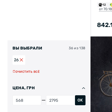
ЧЕРН
12
8-9-1
от 70.1
842.
ВЫ ВЫБРАЛИ
36 из 138
26
ОЧИСТИТЬ ВСЁ
ЦЕНА, ГРН
OK