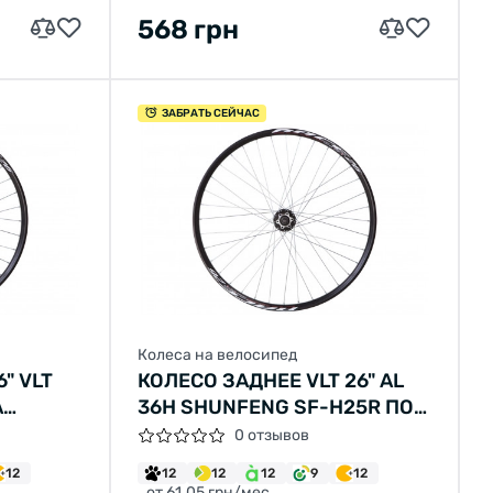
568 грн
ЗАБРАТЬ СЕЙЧАС
Колеса на велосипед
" VLT
КОЛЕСО ЗАДНЕЕ VLT 26" AL
А
36H SHUNFENG SF-H25R ПОД
V-BRAKE ЧЕРНЫЙ
0 отзывов
12
12
12
12
9
12
от 61.05 грн/мес