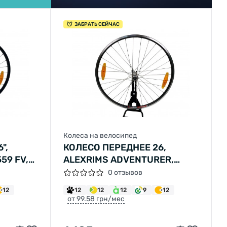
ЗАБРАТЬ СЕЙЧАС
Колеса на велосипед
",
КОЛЕСО ПЕРЕДНЕЕ 26,
59 FV,
ALEXRIMS ADVENTURER,
СКОВЫЕ
559X18 AV, ВТУЛКА MERIDA,
0 отзывов
) ПОД
V-BRAKE ПОД ЭКСЦЕНТРИК
12
12
12
12
9
12
ИЦЫ
32 СПИЦЫ (НЕРЖАВЕЙКА)
от 99.58 грн/мес
ЫЕ
СЕРЫЕ