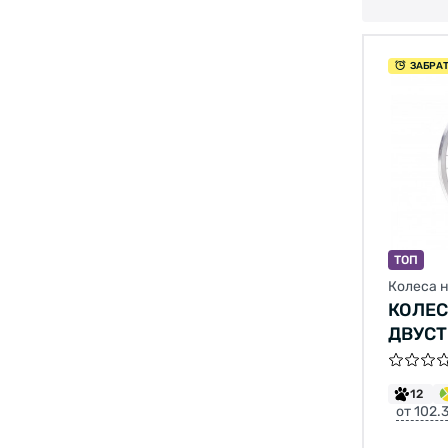
ЗАБРА
ТОП
Колеса 
КОЛЕСО
ДВУСТ
ВТУЛК
VELOS
12
ГАЙКА
от 102.