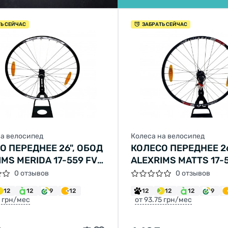
ТЬ СЕЙЧАС
ЗАБРАТЬ СЕЙЧАС
на велосипед
Колеса на велосипед
О ПЕРЕДНЕЕ 26", ОБОД
КОЛЕСО ПЕРЕДНЕЕ 26
MS MERIDA 17-559 FV,
ALEXRIMS MATTS 17-5
А SHIMANO HB-M435,
ВТУЛКА MERIDA, ДИ
0 отзывов
0 отзывов
ОВЫЙ ТОРМОЗ
ТОРМОЗА (6 БОЛТОВ
12
12
9
12
12
12
12
9
ERLOCK) ЭКСЦЕНТРИК
ЭКСЦЕНТРИК 32 СП
5 грн/мес
от 93.75 грн/мес
ИЦЫ (НЕРЖАВЕЙКА)
(НЕРЖАВЕЙКА) СЕР
ЫЕ