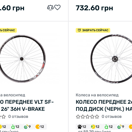
.60 грн
732.60 грн
ТЬ СЕЙЧАС
ЗАБРАТЬ СЕЙЧАС
на велосипед
Колеса на велосипед
О ПЕРЕДНЕЕ VLT SF-
КОЛЕСО ПЕРЕДНЕЕ 26
 26" 36H V-BRAKE
ПОД ДИСК (ЧЕРН.) Н
ГАЙКАХ
0 отзывов
0 отзывов
12
12
9
12
12
12
12
9
0 грн/мес
от 59.29 грн/мес