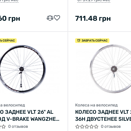
60 грн
711.48 грн
ТЬ СЕЙЧАС
ЗАБРАТЬ СЕЙЧАС
на велосипед
Колеса на велосипед
Welcome!
О ЗАДНЕЕ VLT 26" AL
КОЛЕСО ЗАДНЕЕ VLT 
Do you want to switch to the Dutch version of the site or
ОД V-BRAKE WANGZHEN
36H ДВУСТЕНЕЕ SILV
stay on the Ukrainian version?
Q ПОД ТРЕЩОТКУ
ВТУЛКА SHUNFENG S
0 отзывов
0 отзывов