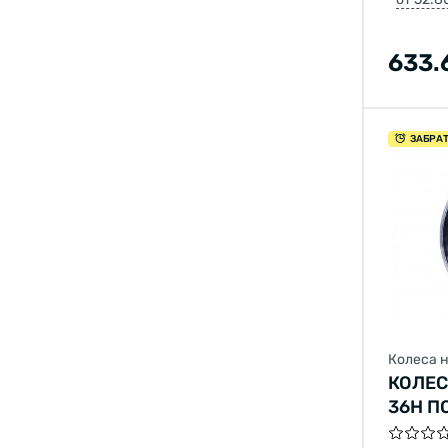
633.
ЗАБРА
Колеса 
КОЛЕС
36H П
201RB