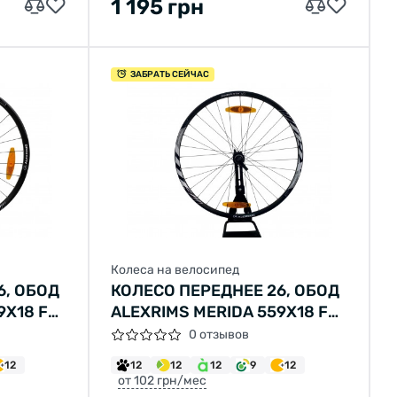
1 195 грн
ЗАБРАТЬ СЕЙЧАС
Колеса на велосипед
6, ОБОД
КОЛЕСО ПЕРЕДНЕЕ 26, ОБОД
X18 FV,
ALEXRIMS MERIDA 559X18 FV,
-M435,
ВТУЛКА SHIMANO HB-M435,
0 отзывов
А
ДИСКОВЫЙ ТОРМОЗ
12
12
12
12
9
12
ПИЦЫ
(CENTERLOCK) ПОД
от 102 грн/мес
ЫЕ
ЭКСЦЕНТРИК, 32 СПИЦЫ