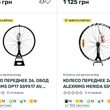
5 грн
1 125 грн
ТЬ СЕЙЧАС
ЗАБРАТЬ СЕЙЧАС
на велосипед
Колеса на велосипед
О ПЕРЕДНЕЕ 26, ОБОД
КОЛЕСО ПЕРЕДНЕЕ 2
MS DP17 559X17 AV,
ALEXRIMS MERIDA 559
А SHIMANO HB-RM65,
ВТУЛКА SHIMANO HB
0 отзывов
0 отзывов
ОВЫЕ ТОРМОЗА
ДИСКОВЫЕ ТОРМОЗ
12
12
9
12
12
12
12
9
ERLOCK) 32 СПИЦЫ
(CENTERLOCK) 32 С
грн/мес
от 102 грн/мес
АВЕЙКА) СЕРЫЕ
(НЕРЖАВЕЙКА) СЕР