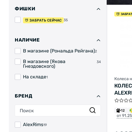
ФИШКИ
ЗАБРА
35
ЗАБРАТЬ СЕЙЧАС
НАЛИЧИЕ
В магазине (Рональда Рейгана)
2
В магазине (Якова
34
Гнездовского)
На складе
1
Колеса 
КОЛЕС
ALEXRI
БРЕНД
ВТУЛК
ДИСК
12
(CENT
от 91.2
32 СП
AlexRims
19
ЧЕРН