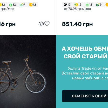
ЫЙ ПРОМПОДШИПНИК
НА ГАЙКАХ
12
12
9
12
12
12
12
9
SWITCH TO FACEBIKE.NL
0-СКОРОСТЕЙ
8 грн/мес
от 70.95 грн/мес
STAY ON FACEBIKE.UA
16 грн
851.40 грн
А ХОЧЕШЬ ОБМ
СВОЙ СТАРЫЙ
Услуга Trade-In от Fa
Оставляй свой старый ве
новый забирай с с
ОБМЕНЯТЬ СВОЙ