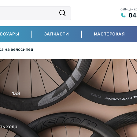
call-цент
04
ЕССУАРЫ
ЗАПЧАСТИ
МАСТЕРСКАЯ
са на велосипед
138
ть хода.