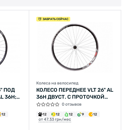
ЗАБРАТЬ СЕЙЧАС
Колеса на велосипед
6" ПОД
КОЛЕСО ПЕРЕДНЕЕ VLT 26" AL
L 36H;
36H ДВУСТ. С ПРОТОЧКОЙ
G SF-
ПОД V-BR; ВТУЛКА
0 отзывов
У
SHUNFENG SF-HB03F ЧЕРН.
12
12
12
12
9
12
НА ГАЙКАХ (ПОВРЕЖДЕНИЕ
от 47.33 грн/мес
ЛКП)