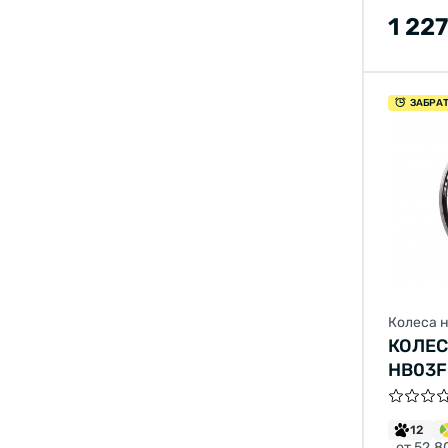
1 227
ЗАБРА
Колеса 
КОЛЕС
HB03F
12
от 52.8