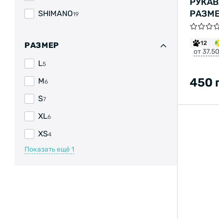
РУКАВ
РАЗМЕ
SHIMANO
19
12
РАЗМЕР
от 37.5
L
5
450 
M
6
S
7
XL
6
XS
4
Показать ещё
1