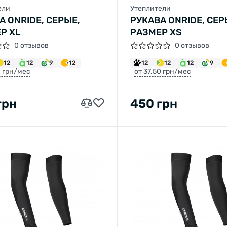
ели
Утеплители
А ONRIDE, СЕРЫЕ,
РУКАВА ONRIDE, СЕР
Р XL
РАЗМЕР XS
0 отзывов
0 отзывов
12
12
9
12
12
12
12
9
0 грн/мес
от 37.50 грн/мес
грн
450 грн