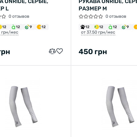
А ONRIDE, СЕРЫЕ,
РУКАВА ONRIDE, СЕР
Р L
РАЗМЕР M
0 отзывов
0 отзывов
12
12
9
12
12
12
12
9
0 грн/мес
от 37.50 грн/мес
грн
450 грн