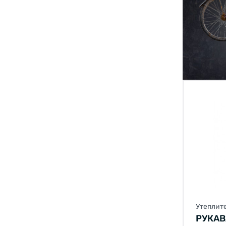
Утеплит
РУКАВА