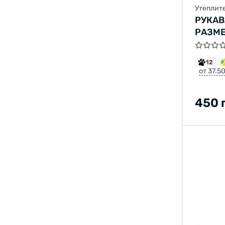
Утеплит
РУКАВ
РАЗМЕ
12
от 37.5
450 