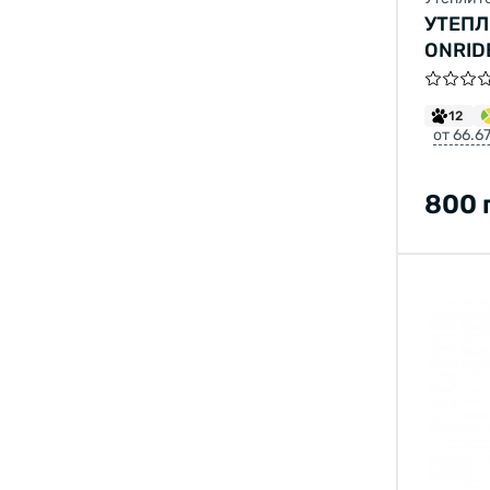
УТЕПЛ
ONRID
12
от 66.6
800 