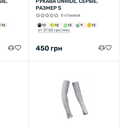
ЫЕ,
РУКАВА ONRIDE, СЕРЫЕ,
РАЗМЕР S
0 отзывов
12
12
12
12
9
12
от 37.50 грн/мес
450 грн