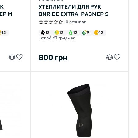
УК
УТЕПЛИТЕЛИ ДЛЯ РУК
ЕР M
ONRIDE EXTRA, РАЗМЕР S
0 отзывов
12
12
12
12
9
12
от 66.67 грн/мес
800 грн