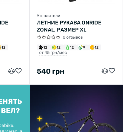
Утеплители
IDE
ЛЕТНИЕ РУКАВА ONRIDE
ZONAL, РАЗМЕР XL
0 отзывов
12
12
12
12
9
12
от 45 грн/мес
540 грн
ЕНЯТЬ
 ВЕЛ?
cebike.
л у нас, а