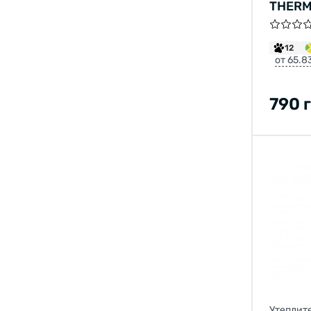
THERM
ЧЕРНЫ
12
от 65.8
790 
Утеплит