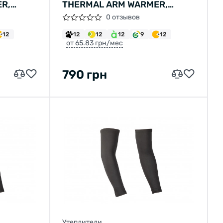
R,
THERMAL ARM WARMER,
ЧЕРНЫЕ, РАЗМ. XS
0 отзывов
12
12
12
12
9
12
от 65.83 грн/мес
790 грн
Утеплители