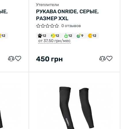
Утеплители
ЫЕ,
РУКАВА ONRIDE, СЕРЫЕ,
РАЗМЕР XXL
0 отзывов
12
12
12
12
9
12
от 37.50 грн/мес
450 грн