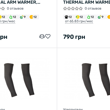
AL ARM WARMER,
THERMAL ARM WARME
Е, РАЗМ. S
ЧЕРНЫЕ, РАЗМ. XL
0 отзывов
0 отзывов
12
12
9
12
12
12
12
9
3 грн/мес
от 65.83 грн/мес
грн
790 грн
ели
Утеплители