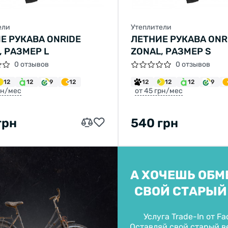
ели
Утеплители
Е РУКАВА ONRIDE
ЛЕТНИЕ РУКАВА ONR
, РАЗМЕР L
ZONAL, РАЗМЕР S
0 отзывов
0 отзывов
12
12
9
12
12
12
12
9
рн/мес
от 45 грн/мес
грн
540 грн
А ХОЧЕШЬ ОБМ
Welcome!
СВОЙ СТАРЫЙ
Do you want to switch to the Dutch version of the site or
stay on the Ukrainian version?
Услуга Trade-In от Fa
Оставляй свой старый ве