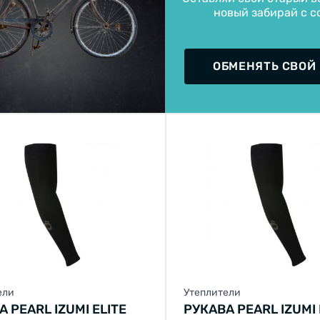
новый забирай с с
SWITCH TO FACEBIKE.NL
STAY ON FACEBIKE.UA
ОБМЕНЯТЬ СВОЙ
ели
Утеплители
 PEARL IZUMI ELITE
РУКАВА PEARL IZUMI 