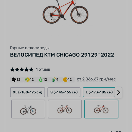
Горные велосипеды
ВЕЛОСИПЕД KTM CHICAGO 291 29" 2022
1 отзыв
от 2 866.67 грн/мес
12
12
12
9
12
XL (~180-195 см)
S (~145-165 см)
L (~173-185 см)
XXL (