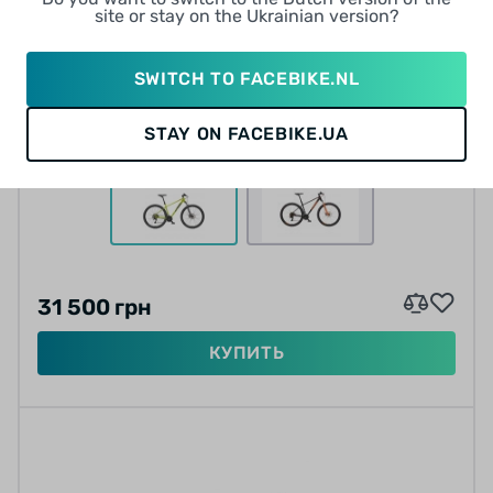
ВЕЛОСИПЕД KTM CHICAGO 272
site or stay on the Ukrainian version?
0 отзывов
SWITCH TO FACEBIKE.NL
от 2 625 грн/мес
12
12
12
9
12
STAY ON FACEBIKE.UA
M (~160-178 см)
31 500 грн
КУПИТЬ