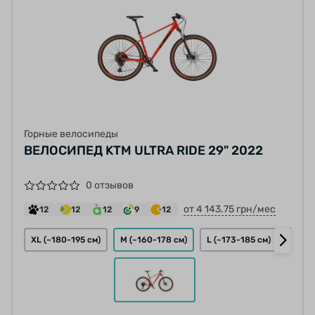
Горные велосипеды
ВЕЛОСИПЕД KTM ULTRA RIDE 29" 2022
0 отзывов
от 4 143.75 грн/мес
12
12
12
9
12
XL (~180-195 см)
M (~160-178 см)
L (~173-185 см)
S (~1