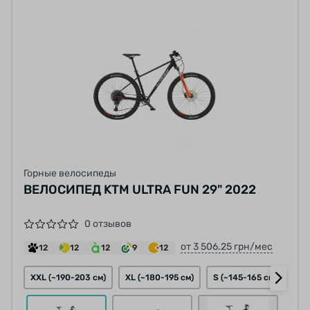
Горные велосипеды
ВЕЛОСИПЕД KTM ULTRA FUN 29" 2022
0 отзывов
от 3 506.25 грн/мес
12
12
12
9
12
XXL (~190-203 см)
XL (~180-195 см)
S (~145-165 см)
M (