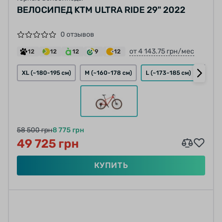
ВЕЛОСИПЕД KTM ULTRA RIDE 29" 2022
0 отзывов
от 4 143.75 грн/мес
12
12
12
9
12
XL (~180-195 см)
M (~160-178 см)
L (~173-185 см)
S (~1
58 500 грн
8 775 грн
49 725 грн
КУПИТЬ