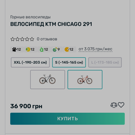
Горные велосипеды
ВЕЛОСИПЕД KTM CHICAGO 291
0 отзывов
от 3 075 грн/мес
12
12
12
9
12
XXL (~190-203 см)
S (~145-165 см)
L (~173-185 см)
36 900 грн
КУПИТЬ