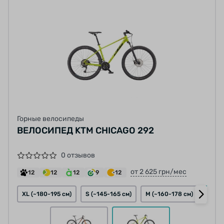
Горные велосипеды
ВЕЛОСИПЕД KTM CHICAGO 292
0 отзывов
от 2 625 грн/мес
12
12
12
9
12
XL (~180-195 см)
S (~145-165 см)
M (~160-178 см)
L (~1