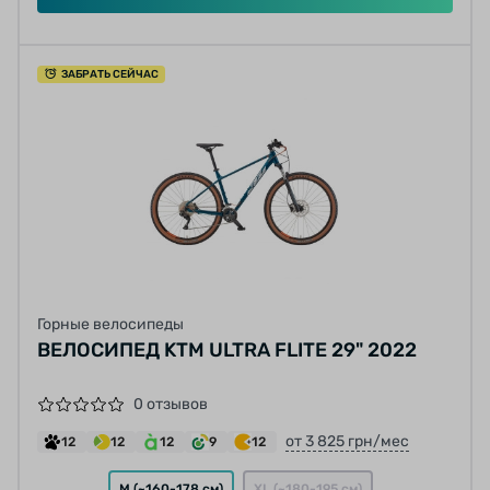
ЗАБРАТЬ СЕЙЧАС
Горные велосипеды
ВЕЛОСИПЕД KTM ULTRA FLITE 29" 2022
0 отзывов
от 3 825 грн/мес
12
12
12
9
12
M (~160-178 см)
XL (~180-195 см)