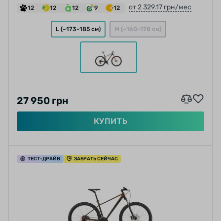
от 2 329.17 грн/мес
12
12
12
9
12
L (~173-185 см)
M (~160-178 см)
27 950 грн
КУПИТЬ
ТЕСТ
-ДРАЙВ
ЗАБРАТЬ СЕЙЧАС