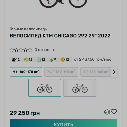
Горные велосипеды
ВЕЛОСИПЕД KTM CHICAGO 292 29" 2022
0 отзывов
от 2 437.50 грн/мес
12
12
12
9
12
M (~160-178 см)
XL (~180-195 см)
S (~145-165 см)
L (~1
29 250 грн
КУПИТЬ