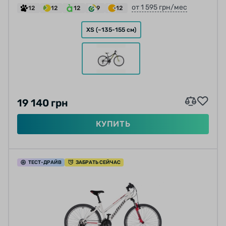
от 1 595 грн/мес
12
12
12
9
12
XS (~135-155 см)
19 140 грн
КУПИТЬ
ТЕСТ
-ДРАЙВ
ЗАБРАТЬ СЕЙЧАС