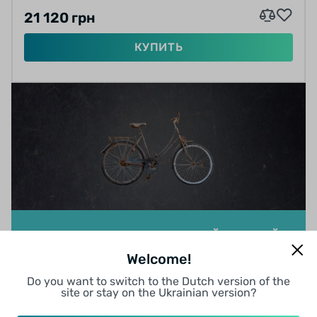
21 120 грн
КУПИТЬ
А ХОЧЕШЬ ОБМЕНЯТЬ СВОЙ СТАРЫЙ
ВЕЛ?
Welcome!
Услуга Trade-In от Facebike. Оставляй свой
Do you want to switch to the Dutch version of the
старый вел у нас, а новый забирай с собой
site or stay on the Ukrainian version?