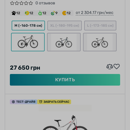
0 отзывов
от 2 304.17 грн/мес
12
12
12
9
12
M (~160-178 см)
XL (~180-195 см)
L (~173-185 см)
27 650 грн
КУПИТЬ
ТЕСТ
-ДРАЙВ
ЗАБРАТЬ СЕЙЧАС