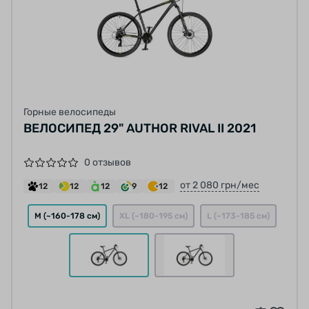
Горные велосипеды
ВЕЛОСИПЕД 29" AUTHOR RIVAL II 2021
0 отзывов
от 2 080 грн/мес
12
12
12
9
12
M (~160-178 см)
XL (~180-195 см)
L (~173-185 см)