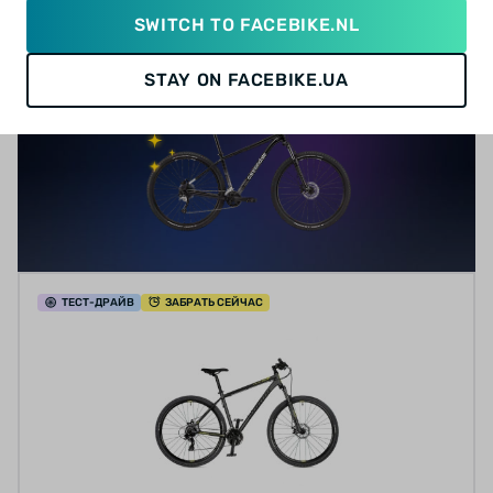
ОБМЕНЯТЬ СВОЙ ВЕЛ
SWITCH TO FACEBIKE.NL
STAY ON FACEBIKE.UA
ТЕСТ
-ДРАЙВ
ЗАБРАТЬ СЕЙЧАС