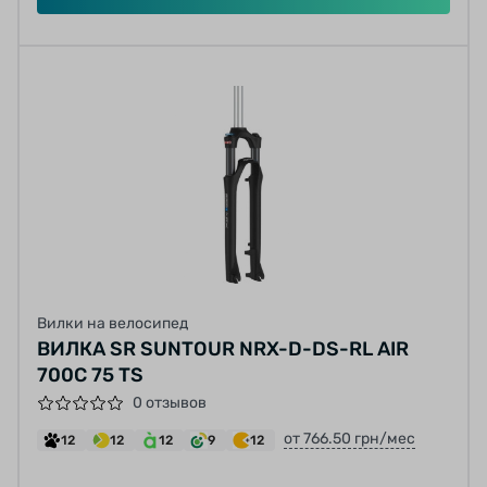
Вилки на велосипед
ВИЛКА SR SUNTOUR NRX-D-DS-RL AIR
700C 75 TS
0 отзывов
от 766.50 грн/мес
12
12
12
9
12