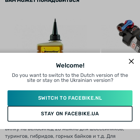
ВАМ МОЖЕТ ПОНАДОБИТЬСЯ
Welcome!
СМАЗКИ ДЛЯ ВИЛКИ
Do you want to switch to the Dutch version of the
ВЕЛОСИПЕДА
АМО
site or stay on the Ukrainian version?
SWITCH TO FACEBIKE.NL
STAY ON FACEBIKE.UA
Выбор правильной вилки полностью зависит от типа
велосипеда и его целевого назначения. Купить
вилку на велосипед 28 можно для шоссейников,
турингов, гибридов, горных байков и т.д. Для