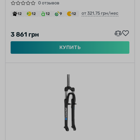
0 отзывов
от 321.75 грн/мес
12
12
12
9
12
3 861 грн
КУПИТЬ