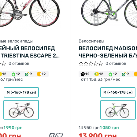
ые велосипеды
Велосипеды
ЕЙНЫЙ ВЕЛОСИПЕД
ВЕЛОСИПЕД MADISON
 TRIESTINA ESCAPE 28"
ЧЕРНО-ЗЕЛЕНЫЙ Б/
ЫЙ Б/У
0 отзывов
0 отзывов
12
12
9
12
12
12
12
9
6.67 грн/мес
от 1 158.33 грн/мес
M (~160-178 см)
M (~160-178 см)
рн
1 990 грн
14 950 грн
1 050 грн
00 грн
13 900 грн