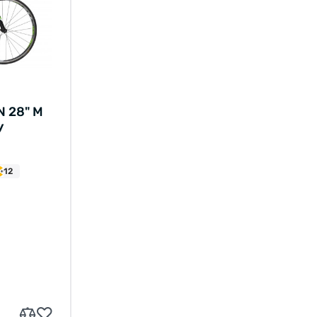
 28" М
У
12