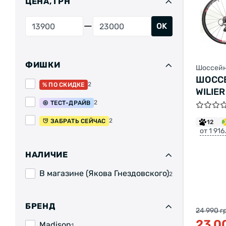
ЦЕНА, ГРН
OK
ФИШКИ
Шоссейн
ШОСС
2
% ПО СКИДКЕ
WILIER
M БЕЛ
2
ТЕСТ-ДРАЙВ
2
ЗАБРАТЬ СЕЙЧАС
12
от 1 91
НАЛИЧИЕ
В магазине (Якова Гнездовского)
2
БРЕНД
24 990 г
23 0
Madison
1