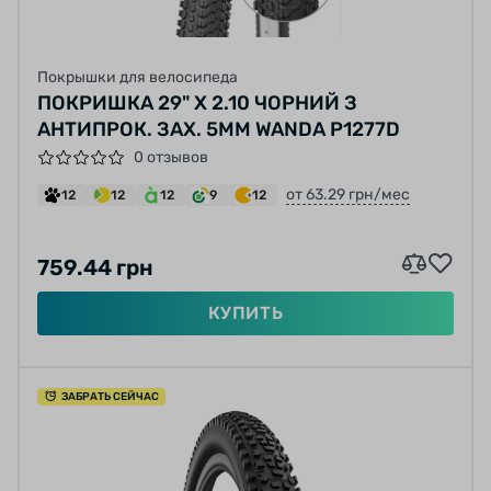
Покрышки для велосипеда
ПОКРИШКА 29" X 2.10 ЧОРНИЙ З
АНТИПРОК. ЗАХ. 5ММ WANDA P1277D
0 отзывов
от 63.29 грн/мес
12
12
12
9
12
759.44 грн
КУПИТЬ
ЗАБРАТЬ СЕЙЧАС