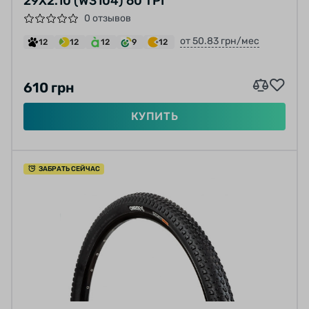
29X2.10 (W3104) 60 TPI
0 отзывов
от 50.83 грн/мес
12
12
12
9
12
610 грн
КУПИТЬ
ЗАБРАТЬ СЕЙЧАС