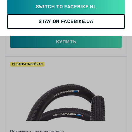
SWITCH TO FACEBIKE.NL
от 61.25 грн/мес
12
12
12
9
12
STAY ON FACEBIKE.UA
735 грн
КУПИТЬ
ЗАБРАТЬ СЕЙЧАС
Покрышки для велосипеда