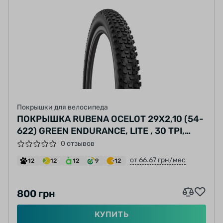
Покрышки для велосипеда
ПОКРЫШКА RUBENA OCELOT 29X2,10 (54-
622) GREEN ENDURANCE, LITE , 30 TPI,
EBIKE, ЧЕРНАЯ
0 отзывов
от 66.67 грн/мес
12
12
12
9
12
800 грн
КУПИТЬ