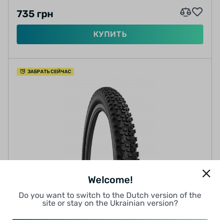
735 грн
КУПИТЬ
ЗАБРАТЬ СЕЙЧАС
Welcome!
Покрышки для велосипеда
ПОКРЫШКА RUBENA&MITAS OCELOT 29" X
Do you want to switch to the Dutch version of the
site or stay on the Ukrainian version?
2.10" (54-622) ЧЕРНАЯ MTB
0 отзывов