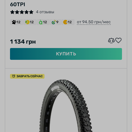
60TPI
4 отзывы
от 94.50 грн/мес
12
12
12
9
12
1 134 грн
КУПИТЬ
ЗАБРАТЬ СЕЙЧАС