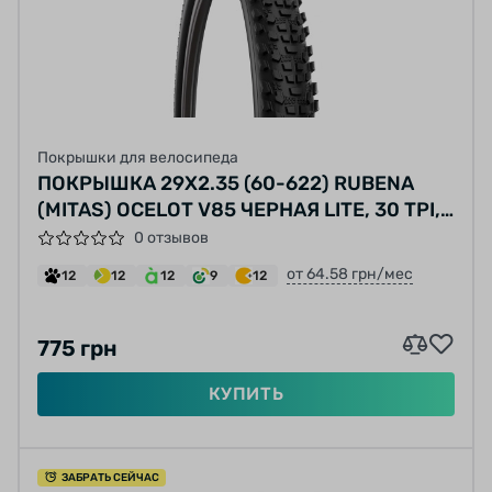
Покрышки для велосипеда
ПОКРЫШКА 29X2.35 (60-622) RUBENA
(MITAS) OCELOT V85 ЧЕРНАЯ LITE, 30 TPI,
SKINWALL, GREEN ENDURANCE
0 отзывов
COMPOUND, E-BIKE-READY
от 64.58 грн/мес
12
12
12
9
12
775 грн
КУПИТЬ
ЗАБРАТЬ СЕЙЧАС