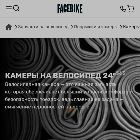
Запчасти на велосипед
Покрышки и камеры
Камеры
563
КАМЕРЫ НА ВЕЛОСИПЕД 24"
Велосипедная камера
— это важная запчасть,
которая обеспечивает больший уровень комфорта и
безопасность поездок, ведь главная ее задача —
смягчение неровностей на дороге.