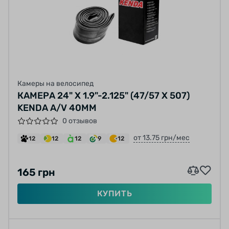
Камеры на велосипед
КАМЕРА 24" X 1.9"-2.125" (47/57 X 507)
KENDA A/V 40MM
0 отзывов
от 13.75 грн/мес
12
12
12
9
12
165 грн
КУПИТЬ