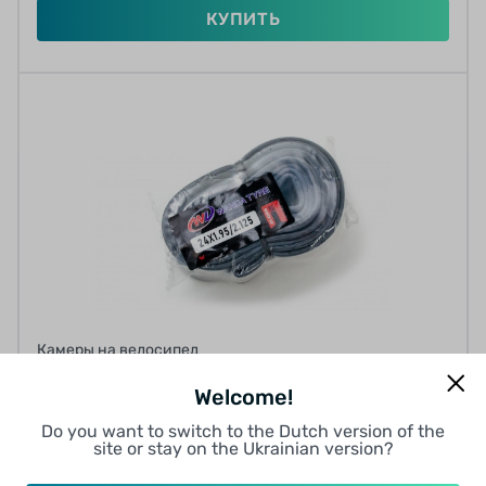
КУПИТЬ
Камеры на велосипед
КАМЕРА WANDA 24X1.95/2.125 AV 48ММ
Welcome!
0 отзывов
Do you want to switch to the Dutch version of the
site or stay on the Ukrainian version?
от 12.43 грн/мес
12
12
12
9
12