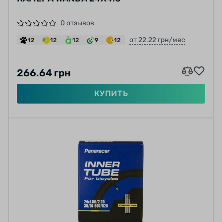
0 отзывов
от 22.22 грн/мес
12
12
12
9
12
266.64 грн
КУПИТЬ