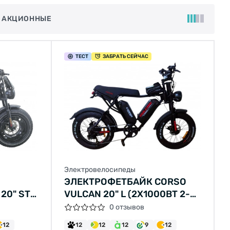
 АКЦИОННЫЕ
ТЕСТ
ЗАБРАТЬ СЕЙЧАС
Электровелосипеды
ЭЛЕКТРОФЕТБАЙК CORSO
20" ST
VULCAN 20" L (2Х1000ВТ 2-
 48B
АККУМУЛЯТОРЫ 48В 18АЧ)
0 отзывов
Й 2026
12
12
12
12
9
12