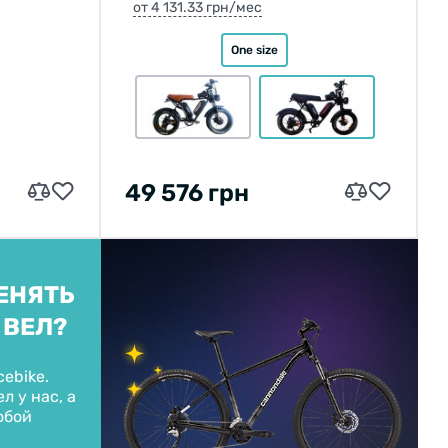
от 4 131.33 грн/мес
One size
49 576 грн
ЕНЯТЬ
 ВЕЛ?
cebike.
л у нас, а
обой