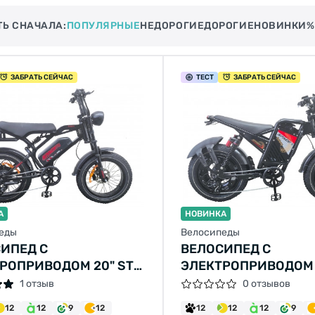
ТЬ СНАЧАЛА:
ПОПУЛЯРНЫЕ
НЕДОРОГИЕ
ДОРОГИЕ
НОВИНКИ
%
ЗАБРАТЬ СЕЙЧАС
ТЕСТ
ЗАБРАТЬ СЕЙЧАС
А
НОВИНКА
еды
Велосипеды
ИПЕД С
ВЕЛОСИПЕД С
РОПРИВОДОМ 20" ST
ЭЛЕКТРОПРИВОДОМ 
 POLARIS DD FR 48B
SPACE GALAXY DD FR
1 отзыв
0 отзывов
 1000ВТ ЧЕРНЫЙ 2026
15А*Ч 1000ВТ ЧЕРНЫ
12
12
9
12
12
12
12
9