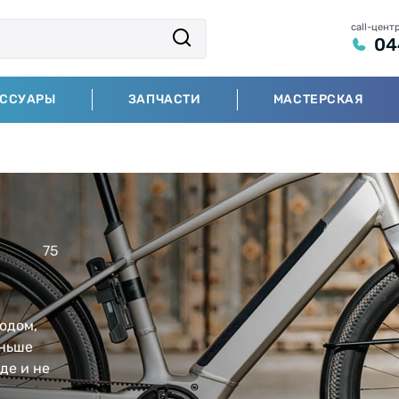
call-цент
04
ЕССУАРЫ
ЗАПЧАСТИ
МАСТЕРСКАЯ
75
одом,
еньше
де и не