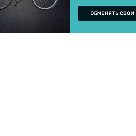
ОБМЕНЯТЬ СВОЙ
Welcome!
Do you want to switch to the Dutch version of the site or
stay on the Ukrainian version?