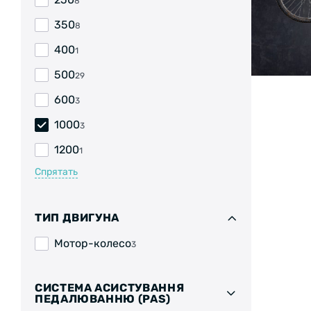
8
350
8
400
1
500
29
600
3
1000
3
1200
1
Спрятать
ТИП ДВИГУНА
Мотор-колесо
3
СИСТЕМА АСИСТУВАННЯ
ПЕДАЛЮВАННЮ (PAS)