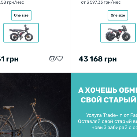
2.58 грн/мес
от 3 597.33 грн/мес
One size
One size
51 грн
43 168 грн
А ХОЧЕШЬ ОБМ
СВОЙ СТАРЫЙ
Услуга Trade-In от Fa
Оставляй свой старый ве
новый забирай с с