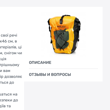
свої речі
x46 см, в
еріалів, ці
м, снігом чи
кція
ОПИСАНИЕ
утрішньому
чи вам
ОТЗЫВЫ И ВОПРОСЫ
мір дозволяє
ться до
шаться на
езпеки до
іїв та