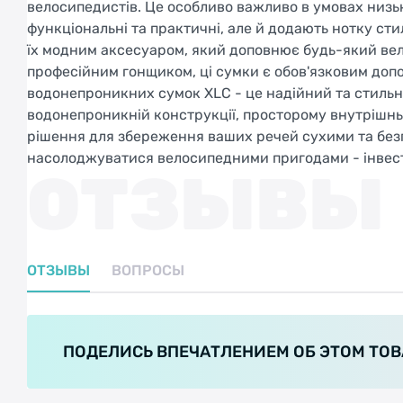
велосипедистів. Це особливо важливо в умовах низької
функціональні та практичні, але й додають нотку ст
їх модним аксесуаром, який доповнює будь-який вел
професійним гонщиком, ці сумки є обов'язковим до
водонепроникних сумок XLC - це надійний та стильн
водонепроникній конструкції, просторому внутрішньо
рішення для збереження ваших речей сухими та безп
насолоджуватися велосипедними пригодами - інвест
ОТЗЫВЫ
ОТЗЫВЫ
ВОПРОСЫ
ПОДЕЛИСЬ ВПЕЧАТЛЕНИЕМ ОБ ЭТОМ ТОВ