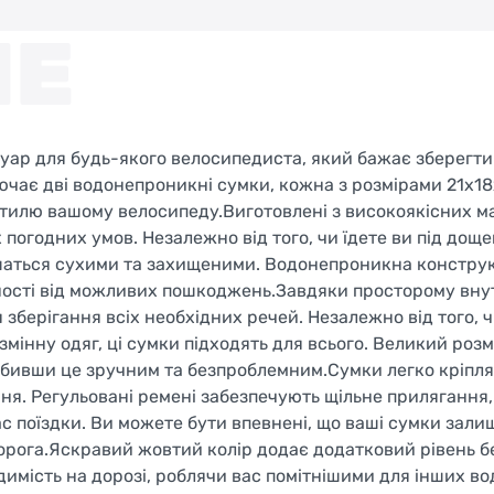
ИЕ
ар для будь-якого велосипедиста, який бажає зберегти 
лючає дві водонепроникні сумки, кожна з розмірами 21x18
тилю вашому велосипеду.Виготовлені з високоякісних мат
огодних умов. Незалежно від того, чи їдете ви під доще
лишаться сухими та захищеними. Водонепроникна констру
нності від можливих пошкоджень.Завдяки просторому вн
 зберігання всіх необхідних речей. Незалежно від того, 
змінну одяг, ці сумки підходять для всього. Великий роз
робивши це зручним та безпроблемним.Сумки легко кріпля
ня. Регульовані ремені забезпечують щільне прилягання,
ас поїздки. Ви можете бути впевнені, що ваші сумки зали
 дорога.Яскравий жовтий колір додає додатковий рівень б
имість на дорозі, роблячи вас помітнішими для інших вод