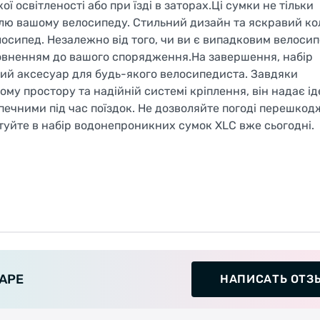
 освітленості або при їзді в заторах.Ці сумки не тільки
илю вашому велосипеду. Стильний дизайн та яскравий ко
осипед. Незалежно від того, чи ви є випадковим велоси
повненням до вашого спорядження.На завершення, набір
ий аксесуар для будь-якого велосипедиста. Завдяки
му простору та надійній системі кріплення, він надає і
ечними під час поїздок. Не дозволяйте погоді перешкод
уйте в набір водонепроникних сумок XLC вже сьогодні.
АРЕ
НАПИСАТЬ ОТЗ