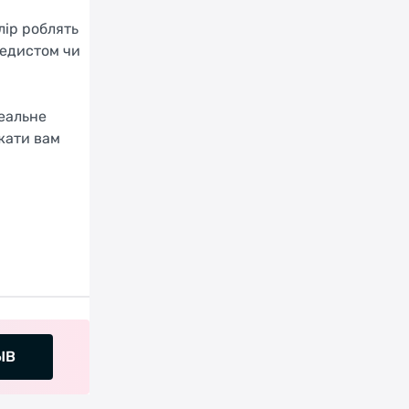
лір роблять
педистом чи
деальне
жати вам
ЫВ