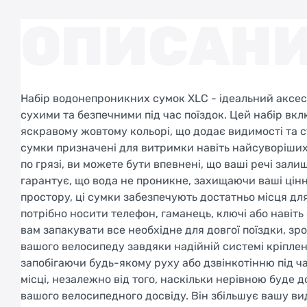
ОПИСАН
Набір водонепроникних сумок XLC - ідеальний аксесу
сухими та безпечними під час поїздок. Цей набір вк
яскравому жовтому кольорі, що додає видимості та с
сумки призначені для витримки навіть найсуворіших п
по грязі, ви можете бути впевнені, що ваші речі за
гарантує, що вода не проникне, захищаючи ваші ці
простору, ці сумки забезпечують достатньо місця для
потрібно носити телефон, гаманець, ключі або навіть 
вам запакувати все необхідне для довгої поїздки, з
вашого велосипеду завдяки надійній системі кріплен
запобігаючи будь-якому руху або дзвінкотінню під ч
місці, незалежно від того, наскільки нерівною буде
вашого велосипедного досвіду. Він збільшує вашу вид