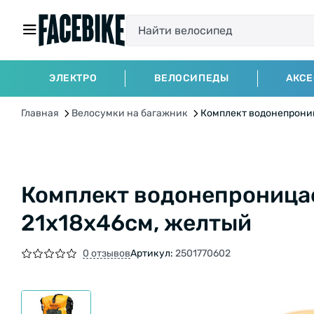
ЭЛЕКТРО
ВЕЛОСИПЕДЫ
АКС
Главная
Велосумки на багажник
Комплект водонепрониц
Комплект водонепроницае
21x18x46см, желтый
0 отзывов
Артикул:
2501770602