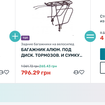
Ст
из
9 3
4
ТОП
Задние багажники на велосипед
БАГАЖНИК АЛЮМ. ПОД
ДИСК. ТОРМОЗОВ. И СУМКУ
ШТАНЫ KAIWEI KW-680-09
(ЧЕРНЫЙ)
1 061.72 грн
265.43 грн
796.29 грн