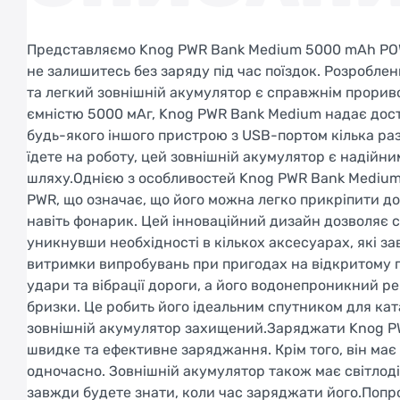
Представляємо Knog PWR Bank Medium 5000 mAh POW
не залишитесь без заряду під час поїздок. Розробл
та легкий зовнішній акумулятор є справжнім проривом
ємністю 5000 мАг, Knog PWR Bank Medium надає дос
будь-якого іншого пристрою з USB-портом кілька разі
їдете на роботу, цей зовнішній акумулятор є надійни
шляху.Однією з особливостей Knog PWR Bank Medium 
PWR, що означає, що його можна легко прикріпити до
навіть фонарик. Цей інноваційний дизайн дозволяє 
уникнувши необхідності в кількох аксесуарах, які 
витримки випробувань при пригодах на відкритому по
удари та вібрації дороги, а його водонепроникний ре
бризки. Це робить його ідеальним спутником для кат
зовнішній акумулятор захищений.Заряджати Knog PWR
швидке та ефективне заряджання. Крім того, він має
одночасно. Зовнішній акумулятор також має світлоді
завжди будете знати, коли час заряджати його.Попро