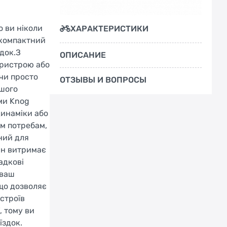
 ви ніколи
ХАРАКТЕРИСТИКИ
 компактний
здок.З
ОПИСАНИЕ
пристрою або
 чи просто
ОТЗЫВЫ И ВОПРОСЫ
ашого
ми Knog
динаміки або
им потребам,
ний для
він витримає
адкові
 ваш
що дозволяє
строїв
, тому ви
їздок.