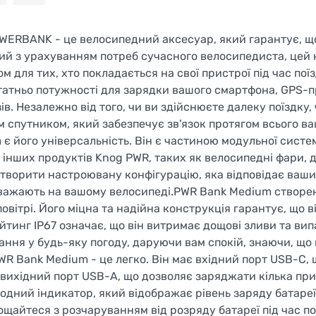
ERBANK - це велосипедний аксесуар, який гарантує, що
ений з урахуванням потреб сучасного велосипедиста, цей
 для тих, хто покладається на свої пристрої під час пої
татньо потужності для зарядки вашого смартфона, GPS-
в. Незалежно від того, чи ви здійснюєте далеку поїздку,
м спутником, який забезпечує зв'язок протягом всього в
є його універсальність. Він є частиною модульної систе
 інших продуктів Knog PWR, таких як велосипедні фари, 
створити настроювану конфігурацію, яка відповідає ваш
заважають на вашому велосипеді.PWR Bank Medium створе
вітрі. Його міцна та надійна конструкція гарантує, що 
йтинг IP67 означає, що він витримає дощові зливи та вип
ання у будь-яку погоду, даруючи вам спокій, знаючи, що
 Bank Medium - це легко. Він має вхідний порт USB-C, 
 вихідний порт USB-A, що дозволяє заряджати кілька при
одний індикатор, який відображає рівень заряду батареї
щайтеся з розчаруванням від розряду батареї під час по