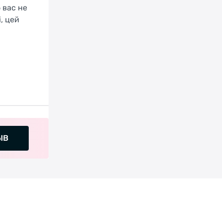
 вас не
, цей
ЫВ