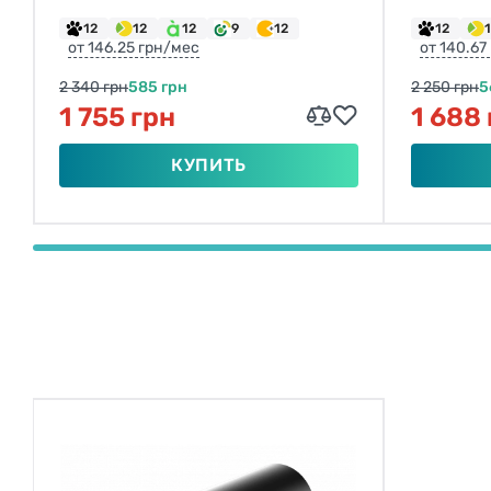
12
12
12
9
12
12
от 146.25 грн/мес
от 140.67
2 340 грн
585 грн
2 250 грн
5
1 755 грн
1 688
КУПИТЬ