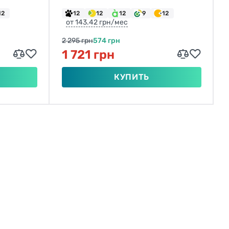
12
12
12
12
9
12
от 143.42 грн/мес
2 295 грн
574 грн
1 721 грн
КУПИТЬ