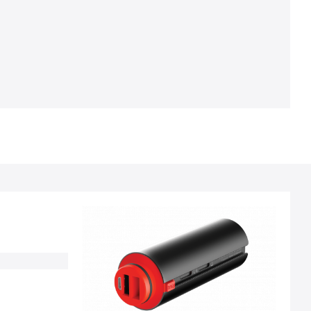
якого складає 5:00. Використовуючи
універсальне USB-з'єднання, він може не
тільки забезпечити живлення в діапазоні
своєї серії, але й служити джерелом для
багатьох інших пристроїв, незалежно від того,
чи ви заряджаєте свій телефон, ліхтар чи
камеру Go-Pro.